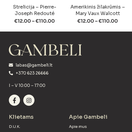
Strelicija – Pierre-
Amerikinis žilakrūmis –
Joseph Redouté
Mary Vaux Walcott
€
12.00
–
€
110.00
€
12.00
–
€
110.00
labas@gambeli.lt
+370 623 26666
I – V 10:00 – 17:00
Klietams
Apie Gambeli
D.U.K.
Apie mus