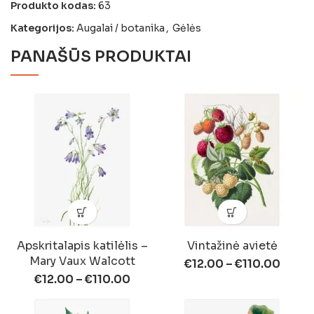
Produkto kodas:
63
Kategorijos:
Augalai / botanika
,
Gėlės
PANAŠŪS PRODUKTAI
Apskritalapis katilėlis –
Vintažinė avietė
Mary Vaux Walcott
€
12.00
–
€
110.00
€
12.00
–
€
110.00