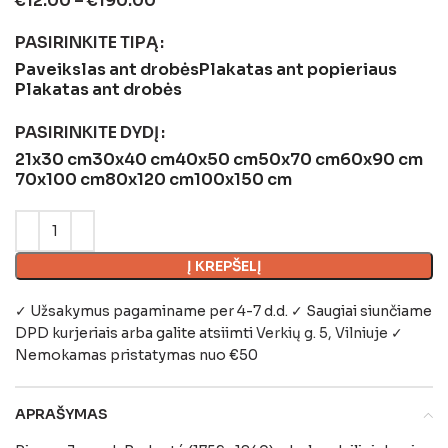
€
12.00
–
€
190.00
PASIRINKITE TIPĄ
Paveikslas ant drobės
Plakatas ant popieriaus
Plakatas ant drobės
PASIRINKITE DYDĮ
21x30 cm
30x40 cm
40x50 cm
50x70 cm
60x90 cm
70x100 cm
80x120 cm
100x150 cm
Į KREPŠELĮ
✓ Užsakymus pagaminame per 4-7 d.d. ✓ Saugiai siunčiame
DPD kurjeriais arba galite atsiimti
Verkių g. 5, Vilniuje
✓
Nemokamas pristatymas nuo €50
APRAŠYMAS