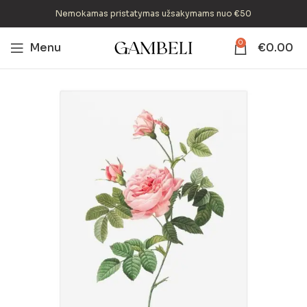
Nemokamas pristatymas užsakymams nuo €50
0
Menu
€
0.00