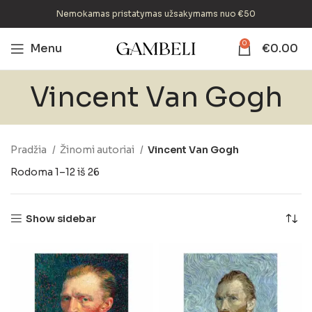
Nemokamas pristatymas užsakymams nuo €50
0
Menu
€
0.00
Vincent Van Gogh
Pradžia
Žinomi autoriai
Vincent Van Gogh
Rodoma 1–12 iš 26
Show sidebar