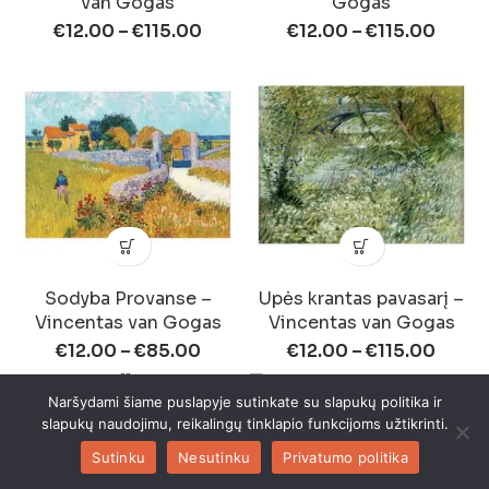
van Gogas
Gogas
€
12.00
–
€
115.00
€
12.00
–
€
115.00
Sodyba Provanse –
Upės krantas pavasarį –
Vincentas van Gogas
Vincentas van Gogas
€
12.00
–
€
85.00
€
12.00
–
€
115.00
Naršydami šiame puslapyje sutinkate su slapukų politika ir
Vaza su aguonomis –
slapukų naudojimu, reikalingų tinklapio funkcijoms užtikrinti.
Vincentas van Gogas
Sutinku
Nesutinku
Privatumo politika
Vaza su dvylika
€
12.00
–
€
85.00