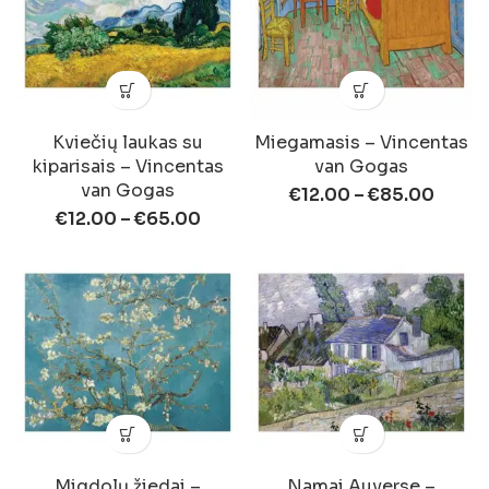
Kviečių laukas su
Miegamasis – Vincentas
kiparisais – Vincentas
van Gogas
van Gogas
€
12.00
–
€
85.00
€
12.00
–
€
65.00
Migdolų žiedai –
Namai Auverse –