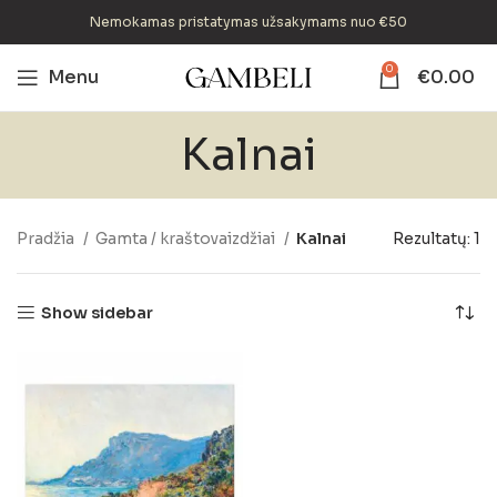
Nemokamas pristatymas užsakymams nuo €50
0
Menu
€
0.00
Kalnai
Pradžia
Gamta / kraštovaizdžiai
Kalnai
Rezultatų: 1
Show sidebar