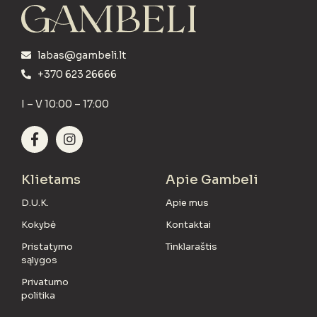
labas@gambeli.lt
+370 623 26666
I – V 10:00 – 17:00
Klietams
Apie Gambeli
D.U.K.
Apie mus
Kokybė
Kontaktai
Pristatymo
Tinklaraštis
sąlygos
Privatumo
politika