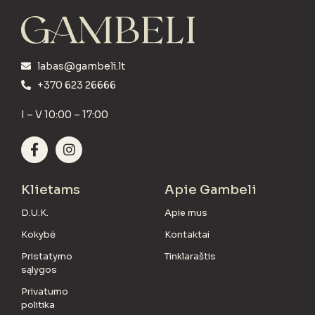
labas@gambeli.lt
+370 623 26666
I – V 10:00 – 17:00
Klietams
Apie Gambeli
D.U.K.
Apie mus
Kokybė
Kontaktai
Pristatymo
Tinklaraštis
sąlygos
Privatumo
politika