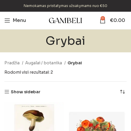
Nemokamas pristatymas užsakymams nuo €50
0
Menu
€
0.00
Grybai
Pradžia
Augalai / botanika
Grybai
Rodomi visi rezultatai: 2
Show sidebar