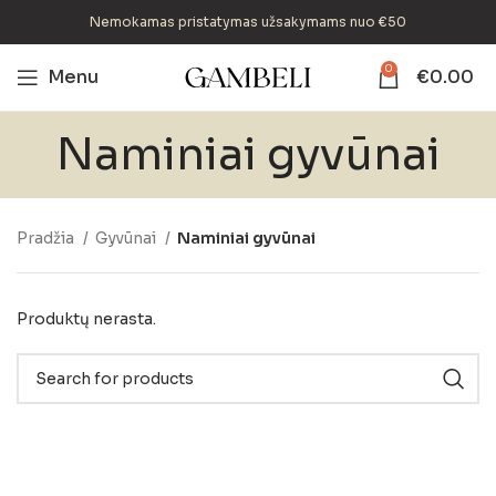
Nemokamas pristatymas užsakymams nuo €50
0
Menu
€
0.00
Naminiai gyvūnai
Pradžia
Gyvūnai
Naminiai gyvūnai
Produktų nerasta.