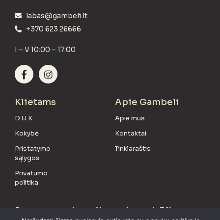
labas@gambeli.lt
+370 623 26666
I – V 10:00 – 17:00
Klietams
Apie Gambeli
D.U.K.
Apie mus
Kokybė
Kontaktai
Pristatymo
Tinklaraštis
sąlygos
Privatumo
politika
Prenumeruok naujienas ir gauk 5%