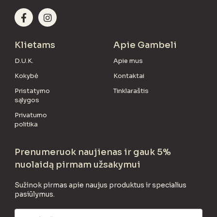
Klietams
Apie Gambeli
D.U.K.
Apie mus
Kokybė
Kontaktai
Pristatymo
Tinklaraštis
sąlygos
Privatumo
politika
Prenumeruok naujienas ir gauk 5%
nuolaidą pirmam užsakymui
Sužinok pirmas apie naujus produktus ir specialius
pasiūlymus.