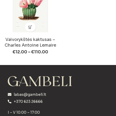
Vaivorykštės kaktusas –
Charles Antoine Lemaire
€
12.00
–
€
110.00
labas@gambeli.lt
+370 623 26666
I – V 10:00 – 17:00