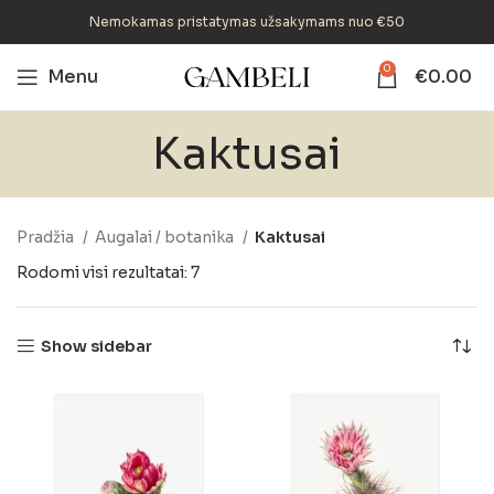
Nemokamas pristatymas užsakymams nuo €50
0
Menu
€
0.00
Kaktusai
Pradžia
Augalai / botanika
Kaktusai
Rodomi visi rezultatai: 7
Show sidebar