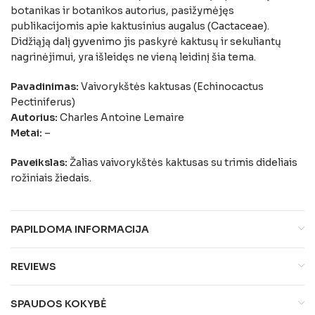
botanikas ir botanikos autorius, pasižymėjęs
publikacijomis apie kaktusinius augalus (Cactaceae).
Didžiąją dalį gyvenimo jis paskyrė kaktusų ir sekuliantų
nagrinėjimui, yra išleidęs ne vieną leidinį šia tema.
Pavadinimas:
Vaivorykštės kaktusas (Echinocactus
Pectiniferus)
Autorius:
Charles Antoine Lemaire
Metai:
–
Paveikslas:
Žalias vaivorykštės kaktusas su trimis dideliais
rožiniais žiedais.
PAPILDOMA INFORMACIJA
REVIEWS
SPAUDOS KOKYBĖ