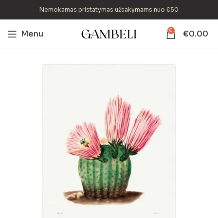
Nemokamas pristatymas užsakymams nuo €50
0
Menu
€
0.00