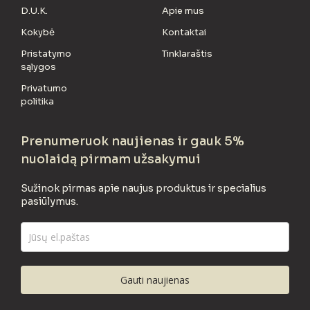
D.U.K.
Apie mus
Kokybė
Kontaktai
Pristatymo
Tinklaraštis
sąlygos
Privatumo
politika
Prenumeruok naujienas ir gauk 5%
nuolaidą pirmam užsakymui
Sužinok pirmas apie naujus produktus ir specialius
pasiūlymus.
Gauti naujienas