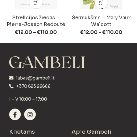
Strelicijos žiedas –
Šermukšnis – Mary Vaux
Pierre-Joseph Redouté
Walcott
€
12.00
–
€
110.00
€
12.00
–
€
110.00
labas@gambeli.lt
+370 623 26666
I – V 10:00 – 17:00
Klietams
Apie Gambeli