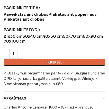
PASIRINKITE TIPĄ
Paveikslas ant drobės
Plakatas ant popieriaus
Plakatas ant drobės
PASIRINKITE DYDĮ
21x30 cm
30x40 cm
40x50 cm
50x70 cm
60x90 cm
70x100 cm
Į KREPŠELĮ
✓ Užsakymus pagaminame per 4-7 d.d. ✓ Saugiai siunčiame
DPD kurjeriais arba galite atsiimti
Verkių g. 5, Vilniuje
✓
Nemokamas pristatymas nuo €50
APRAŠYMAS
Charles Antoine Lemaire (1800 – 1871 m.) – prancūzų