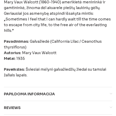
Mary Vaux Walcott (1860-1940) amerikietė menininkė ir
gamtininkė, žinoma dėl akvarele pieštų laukinių gėlių.
Geriausiai jos asmenybę atspindi išsakyta mintis:
„Sometimes I feel that I can hardly wait till the time comes
to escape from city life, to the free air of the everlasting
hills.”
Pavadinimas:
Galvažiedė (California Lilac / Ceanothus
thyrsiflorus)
Autorius:
Mary Vaux Walcott
Metai:
1935
Paveikslas:
Šviesiai mėlyni galvažiedžių žiedai su tamsiai
žaliais lapais.
PAPILDOMA INFORMACIJA
REVIEWS