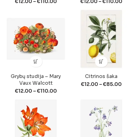
€
12.00
–
€
110.00
€
12.00
–
€
110.00
Grybų studija – Mary
Citrinos šaka
Vaux Walcott
€
12.00
–
€
85.00
€
12.00
–
€
110.00