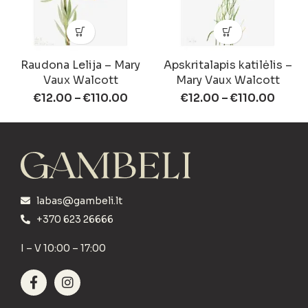
Raudona Lelija – Mary
Apskritalapis katilėlis –
Vaux Walcott
Mary Vaux Walcott
€
12.00
–
€
110.00
€
12.00
–
€
110.00
labas@gambeli.lt
+370 623 26666
I – V 10:00 – 17:00