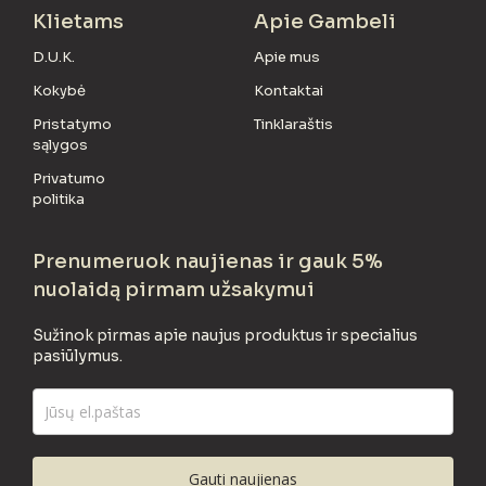
Klietams
Apie Gambeli
D.U.K.
Apie mus
Kokybė
Kontaktai
Pristatymo
Tinklaraštis
sąlygos
Privatumo
politika
Prenumeruok naujienas ir gauk 5%
nuolaidą pirmam užsakymui
Sužinok pirmas apie naujus produktus ir specialius
pasiūlymus.
Gauti naujienas