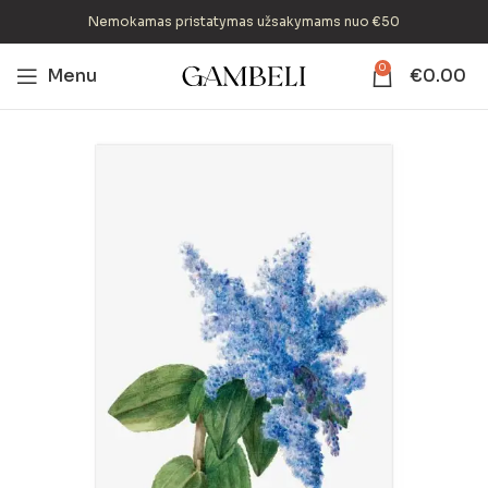
Nemokamas pristatymas užsakymams nuo €50
0
Menu
€
0.00