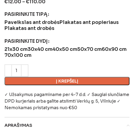
€
12.00
–
€
110.00
PASIRINKITE TIPĄ
Paveikslas ant drobės
Plakatas ant popieriaus
Plakatas ant drobės
PASIRINKITE DYDĮ
21x30 cm
30x40 cm
40x50 cm
50x70 cm
60x90 cm
70x100 cm
Į KREPŠELĮ
✓ Užsakymus pagaminame per 4-7 d.d. ✓ Saugiai siunčiame
DPD kurjeriais arba galite atsiimti
Verkių g. 5, Vilniuje
✓
Nemokamas pristatymas nuo €50
APRAŠYMAS