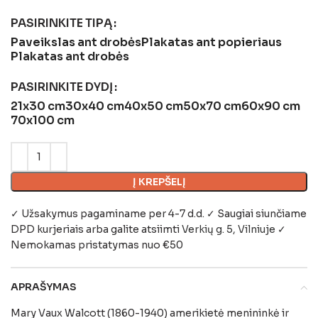
PASIRINKITE TIPĄ
Paveikslas ant drobės
Plakatas ant popieriaus
Plakatas ant drobės
PASIRINKITE DYDĮ
21x30 cm
30x40 cm
40x50 cm
50x70 cm
60x90 cm
70x100 cm
Į KREPŠELĮ
✓ Užsakymus pagaminame per 4-7 d.d. ✓ Saugiai siunčiame
DPD kurjeriais arba galite atsiimti
Verkių g. 5, Vilniuje
✓
Nemokamas pristatymas nuo €50
APRAŠYMAS
Mary Vaux Walcott (1860-1940) amerikietė menininkė ir