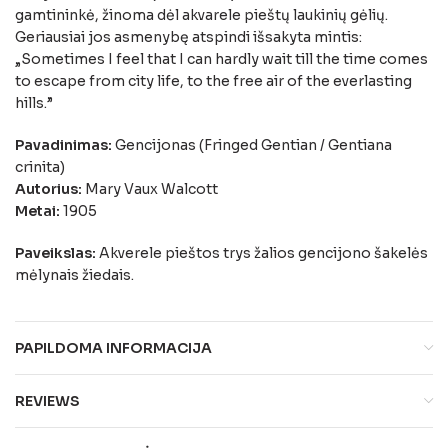
gamtininkė, žinoma dėl akvarele pieštų laukinių gėlių.
Geriausiai jos asmenybę atspindi išsakyta mintis:
„Sometimes I feel that I can hardly wait till the time comes
to escape from city life, to the free air of the everlasting
hills.”
Pavadinimas:
Gencijonas (Fringed Gentian / Gentiana
crinita)
Autorius:
Mary Vaux Walcott
Metai:
1905
Paveikslas:
Akverele pieštos trys žalios gencijono šakelės
mėlynais žiedais.
PAPILDOMA INFORMACIJA
REVIEWS