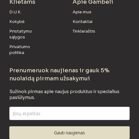
Klietams
Apie Gambeli
D.U.K.
Apie mus
Kokybė
Kontaktai
Pristatymo
Tinklaraštis
sąlygos
Privatumo
politika
Prenumeruok naujienas ir gauk 5%
nuolaidą pirmam užsakymui
Sužinok pirmas apie naujus produktus ir specialius
pasiūlymus.
Gauti naujienas