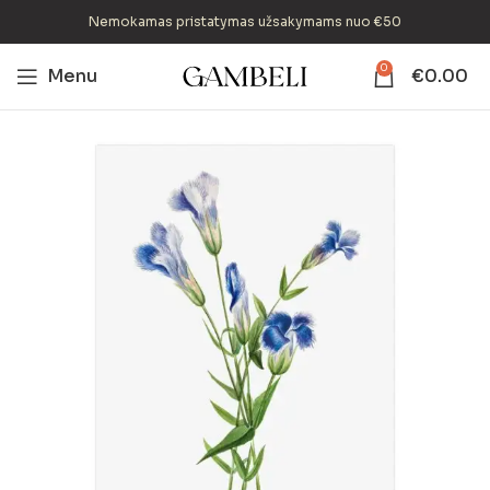
Nemokamas pristatymas užsakymams nuo €50
0
Menu
€
0.00