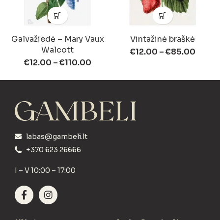
Galvažiedė – Mary Vaux
Vintažinė braškė
Walcott
€
12.00
–
€
85.00
€
12.00
–
€
110.00
labas@gambeli.lt
+370 623 26666
I – V 10:00 – 17:00