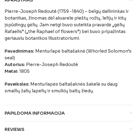
Pierre-Joseph Redouté (1759 -1840) – belgų dailininkas ir
botanikas, žinomas dėl akvarele pieštų rožių, lelijų ir kitų
įspūdingų gėlių. Jam netgi buvo suteikta pravardė „gėlių
Rafaelis” („the Raphael of flowers”) bei buvo pripažintas
geriausiu botanikos iliustratoriumi.
Pavadinimas:
Menturlapė baltašaknė (Whorled Solomon’s
seal)
Autorius:
Pierre-Joseph Redouté
Metai:
1805
Paveikslas:
Menturlapės baltašaknės šakelė su daug
smailių žalių lapelių ir smulkių baltų žiedų.
PAPILDOMA INFORMACIJA
REVIEWS