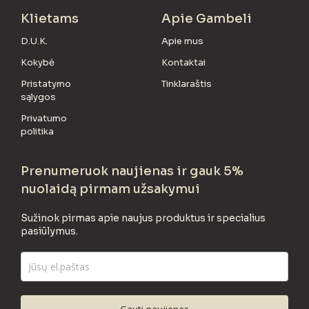
Klietams
Apie Gambeli
D.U.K.
Apie mus
Kokybė
Kontaktai
Pristatymo
Tinklaraštis
sąlygos
Privatumo
politika
Prenumeruok naujienas ir gauk 5%
nuolaidą pirmam užsakymui
Sužinok pirmas apie naujus produktus ir specialius
pasiūlymus.