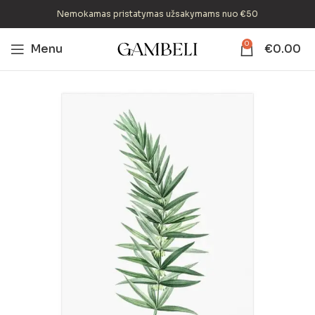
Nemokamas pristatymas užsakymams nuo €50
0
Menu
€
0.00