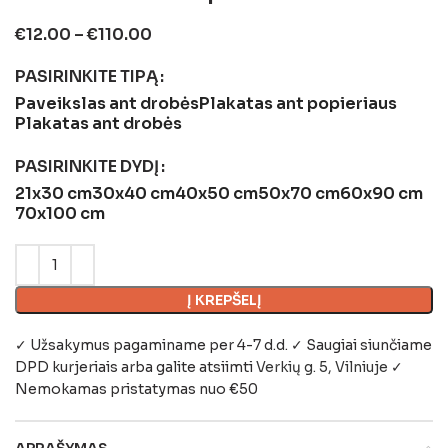
€
12.00
–
€
110.00
PASIRINKITE TIPĄ
Paveikslas ant drobės
Plakatas ant popieriaus
Plakatas ant drobės
PASIRINKITE DYDĮ
21x30 cm
30x40 cm
40x50 cm
50x70 cm
60x90 cm
70x100 cm
Į KREPŠELĮ
✓ Užsakymus pagaminame per 4-7 d.d. ✓ Saugiai siunčiame
DPD kurjeriais arba galite atsiimti
Verkių g. 5, Vilniuje
✓
Nemokamas pristatymas nuo €50
APRAŠYMAS