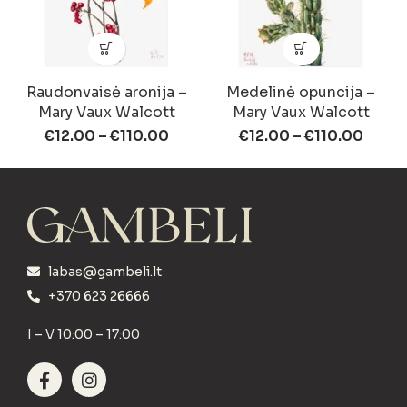
Raudonvaisė aronija –
Medelinė opuncija –
Mary Vaux Walcott
Mary Vaux Walcott
€
12.00
–
€
110.00
€
12.00
–
€
110.00
labas@gambeli.lt
+370 623 26666
I – V 10:00 – 17:00