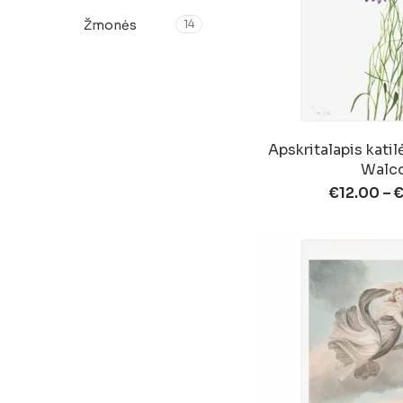
Žmonės
14
Apskritalapis katil
Walc
€
12.00
–