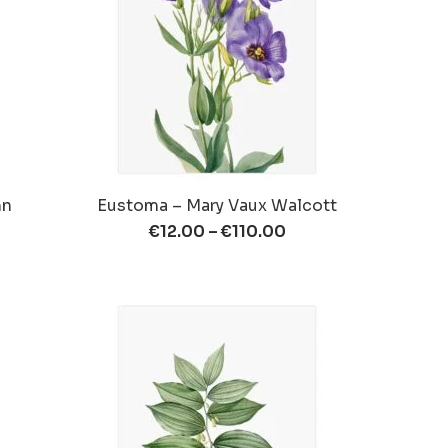
hn
Eustoma – Mary Vaux Walcott
€
12.00
–
€
110.00