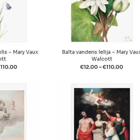
ėlis – Mary Vaux
Balta vandens lelija – Mary Vau
ott
Walcott
€
110.00
€
12.00
–
€
110.00