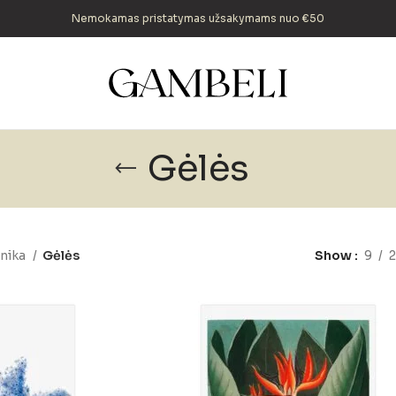
Nemokamas pristatymas užsakymams nuo €50
Gėlės
anika
Gėlės
Show
9