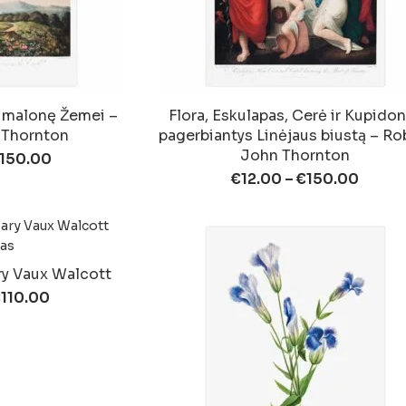
vo malonę Žemei –
Flora, Eskulapas, Cerė ir Kupido
 Thornton
pagerbiantys Linėjaus biustą – Ro
John Thornton
150.00
€
12.00
–
€
150.00
ry Vaux Walcott
€
110.00