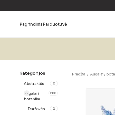
Pagrindinis
Parduotuvė
Kategorijos
Pradžia
Augalai / bot
Abstraktūs
2
Augalai /
288
botanika
Daržovės
2