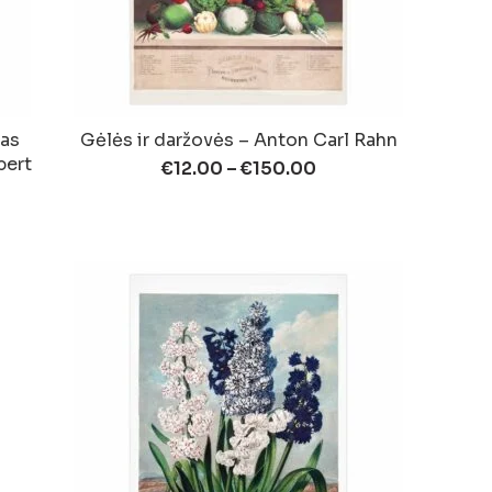
nas
Gėlės ir daržovės – Anton Carl Rahn
bert
€
12.00
–
€
150.00