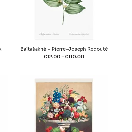
x
Baltašaknė – Pierre-Joseph Redouté
€
12.00
–
€
110.00