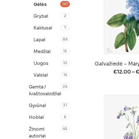
Gėlės
147
Grybai
2
Kaktusai
7
Lapai
89
Medžiai
15
Uogos
10
Galvažiedė – Mar
€
12.00
–
Vaisiai
14
Gamta /
24
kraštovaizdžiai
Gyvūnai
31
Hobiai
6
Žinomi
45
autoriai