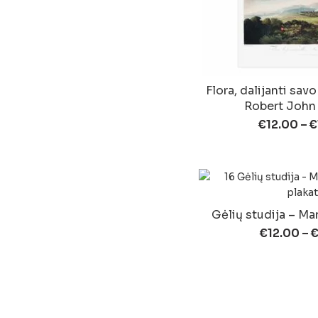
Flora, dalijanti sa
Robert John
€
12.00
–
€
Gėlių studija – Ma
€
12.00
–