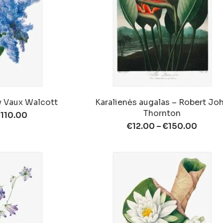
y Vaux Walcott
Karalienės augalas – Robert Jo
Thornton
€
110.00
€
12.00
–
€
150.00