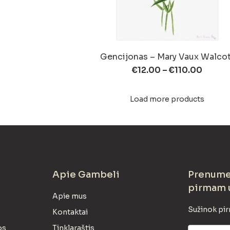
Gencijonas – Mary Vaux Walco
€
12.00
–
€
110.00
Load more products
Apie Gambeli
Prenumer
pirmam 
Apie mus
Sužinok pir
Kontaktai
os
Tinklaraštis