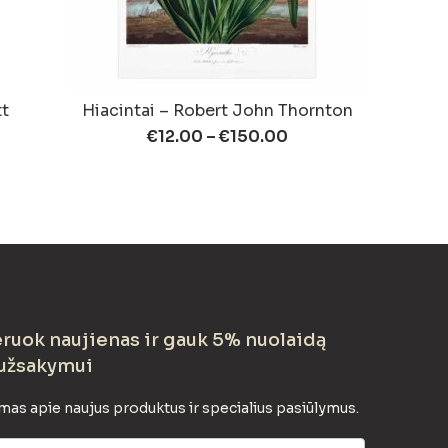
tt
Hiacintai – Robert John Thornton
€
12.00
–
€
150.00
uok naujienas ir gauk 5% nuolaidą
užsakymui
mas apie naujus produktus ir specialius pasiūlymus.