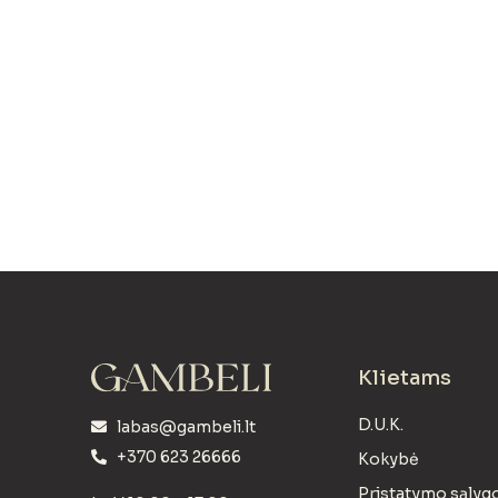
Klietams
D.U.K.
labas@gambeli.lt
+370 623 26666
Kokybė
Pristatymo sąlyg