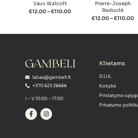
Vaux Walcott
Pierre-Joseph
Redouté
€
12.00
–
€
110.00
€
12.00
–
€
110.00
Klietams
D.U.K.
labas@gambeli.lt
+370 623 26666
Kokybė
Pristatymo sąlyg
I – V 10:00 – 17:00
Privatumo politik