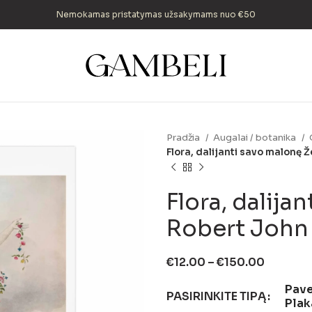
Nemokamas pristatymas užsakymams nuo €50
Pradžia
Augalai / botanika
Flora, dalijanti savo malonę
Flora, dalija
Robert John
€
12.00
–
€
150.00
Pave
PASIRINKITE TIPĄ
Plak