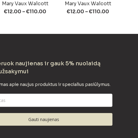
Mary Vaux Walcott
Mary Vaux Walcott
€
12.00
–
€
110.00
€
12.00
–
€
110.00
uok naujienas ir gauk 5% nuolaidą
užsakymui
mas apie naujus produktus ir specialius pasiūlymus.
Gauti naujienas