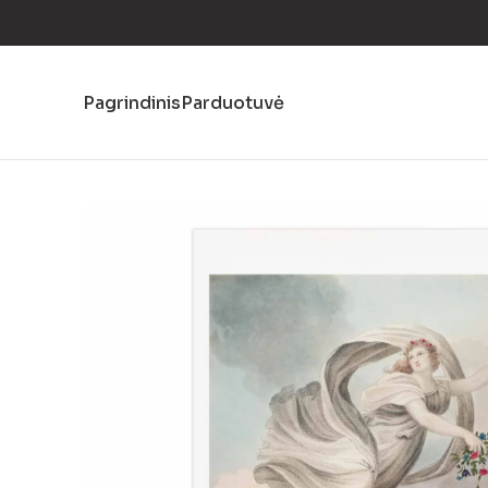
Pagrindinis
Parduotuvė