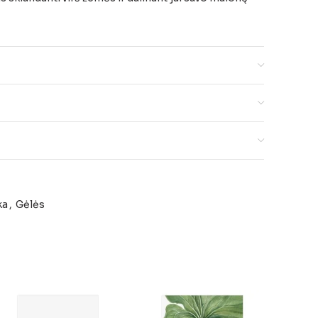
ka
,
Gėlės