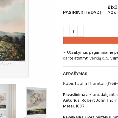
21x3
PASIRINKITE DYDĮ
70x
✓ Užsakymus pagaminame per 4
galite atsiimti
Verkių g. 5, Viln
APRAŠYMAS
Robert John Thornton (1768–1
Pavadinimas:
Flora, dalijant
Autorius:
Robert John Thorn
Metai:
1807
Paveikslas:
Flora baltais rūba