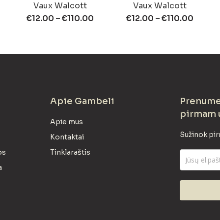
Vaux Walcott
Vaux Walcott
€
12.00
–
€
110.00
€
12.00
–
€
110.00
Apie Gambeli
Prenumer
pirmam 
Apie mus
Sužinok pir
Kontaktai
os
Tinklaraštis
a