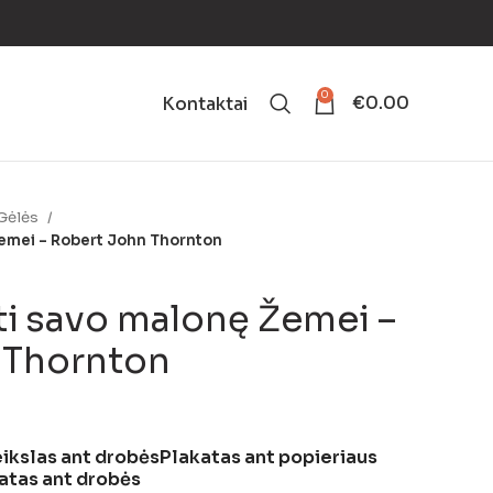
0
€
0.00
Kontaktai
Gėlės
 Žemei – Robert John Thornton
nti savo malonę Žemei –
 Thornton
ikslas ant drobės
Plakatas ant popieriaus
atas ant drobės