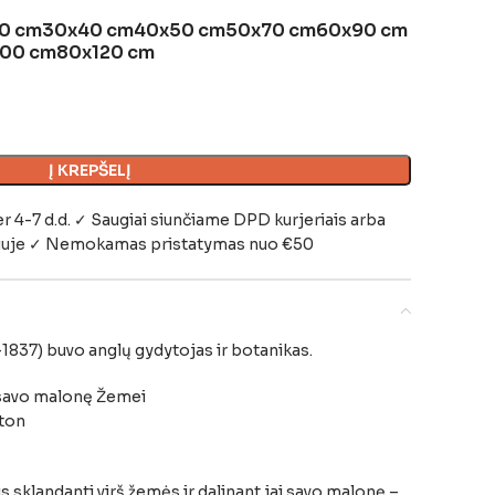
0 cm
30x40 cm
40x50 cm
50x70 cm
60x90 cm
100 cm
80x120 cm
Į KREPŠELĮ
-7 d.d. ✓ Saugiai siunčiame DPD kurjeriais arba
iuje
✓ Nemokamas pristatymas nuo €50
837) buvo anglų gydytojas ir botanikas.
i savo malonę Žemei
ton
is sklandanti virš žemės ir dalinant jai savo malonę –