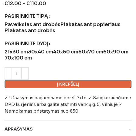
€
12.00
–
€
110.00
PASIRINKITE TIPĄ
Paveikslas ant drobės
Plakatas ant popieriaus
Plakatas ant drobės
PASIRINKITE DYDĮ
21x30 cm
30x40 cm
40x50 cm
50x70 cm
60x90 cm
70x100 cm
Į KREPŠELĮ
✓ Užsakymus pagaminame per 4-7 d.d. ✓ Saugiai siunčiame
DPD kurjeriais arba galite atsiimti
Verkių g. 5, Vilniuje
✓
Nemokamas pristatymas nuo €50
APRAŠYMAS