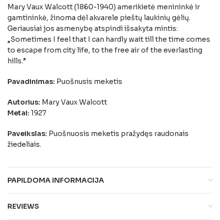
Mary Vaux Walcott (1860-1940) amerikietė menininkė ir
gamtininkė, žinoma dėl akvarele pieštų laukinių gėlių.
Geriausiai jos asmenybę atspindi išsakyta mintis:
„Sometimes I feel that I can hardly wait till the time comes
to escape from city life, to the free air of the everlasting
hills.”
Pavadinimas:
Puošnusis meketis
Autorius:
Mary Vaux Walcott
Metai:
1927
Paveikslas:
Puošnuosis meketis pražydęs raudonais
žiedeliais.
PAPILDOMA INFORMACIJA
REVIEWS