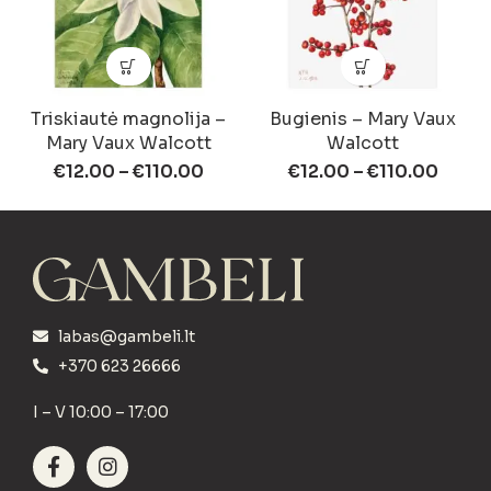
Triskiautė magnolija –
Bugienis – Mary Vaux
Mary Vaux Walcott
Walcott
€
12.00
–
€
110.00
€
12.00
–
€
110.00
labas@gambeli.lt
+370 623 26666
I – V 10:00 – 17:00