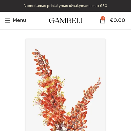
Nemokamas pristatymas užsakymams nuo €50
0
Menu
€
0.00