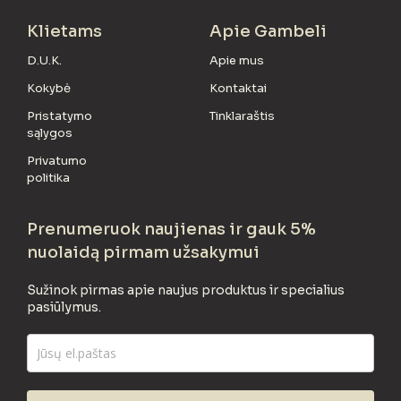
Klietams
Apie Gambeli
D.U.K.
Apie mus
Kokybė
Kontaktai
Pristatymo
Tinklaraštis
sąlygos
Privatumo
politika
Prenumeruok naujienas ir gauk 5%
nuolaidą pirmam užsakymui
Sužinok pirmas apie naujus produktus ir specialius
pasiūlymus.