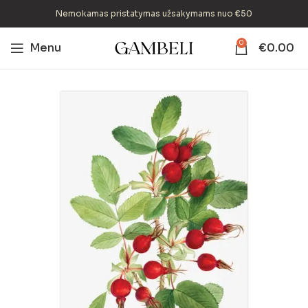
Nemokamas pristatymas užsakymams nuo €50
0
Menu
€
0.00