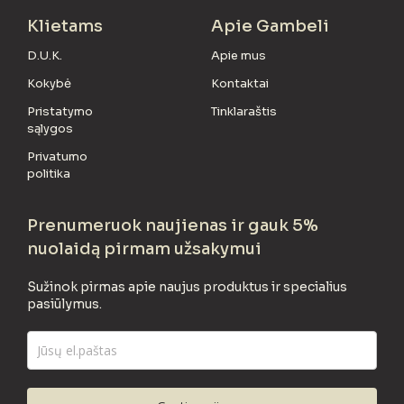
Klietams
Apie Gambeli
D.U.K.
Apie mus
Kokybė
Kontaktai
Pristatymo
Tinklaraštis
sąlygos
Privatumo
politika
Prenumeruok naujienas ir gauk 5%
nuolaidą pirmam užsakymui
Sužinok pirmas apie naujus produktus ir specialius
pasiūlymus.