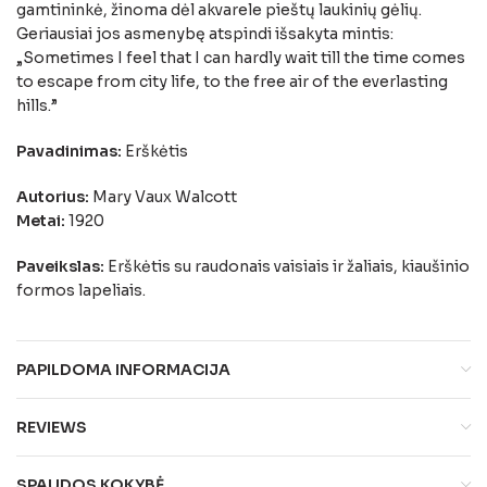
gamtininkė, žinoma dėl akvarele pieštų laukinių gėlių.
Geriausiai jos asmenybę atspindi išsakyta mintis:
„Sometimes I feel that I can hardly wait till the time comes
to escape from city life, to the free air of the everlasting
hills.”
Pavadinimas:
Erškėtis
Autorius:
Mary Vaux Walcott
Metai:
1920
Paveikslas:
Erškėtis su raudonais vaisiais ir žaliais, kiaušinio
formos lapeliais.
PAPILDOMA INFORMACIJA
REVIEWS
SPAUDOS KOKYBĖ