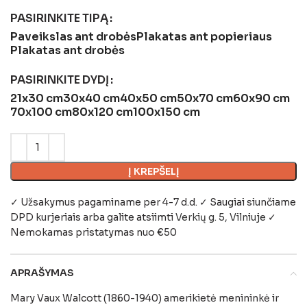
PASIRINKITE TIPĄ
Paveikslas ant drobės
Plakatas ant popieriaus
Plakatas ant drobės
PASIRINKITE DYDĮ
21x30 cm
30x40 cm
40x50 cm
50x70 cm
60x90 cm
70x100 cm
80x120 cm
100x150 cm
Į KREPŠELĮ
✓ Užsakymus pagaminame per 4-7 d.d. ✓ Saugiai siunčiame
DPD kurjeriais arba galite atsiimti
Verkių g. 5, Vilniuje
✓
Nemokamas pristatymas nuo €50
APRAŠYMAS
Mary Vaux Walcott (1860-1940) amerikietė menininkė ir