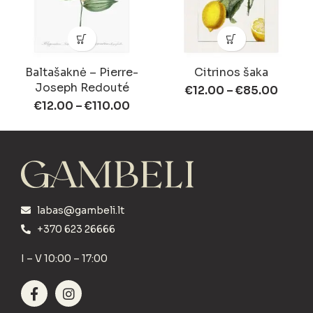
Baltašaknė – Pierre-
Citrinos šaka
Joseph Redouté
€
12.00
–
€
85.00
€
12.00
–
€
110.00
labas@gambeli.lt
+370 623 26666
I – V 10:00 – 17:00