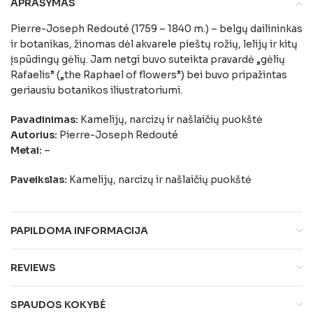
APRAŠYMAS
Pierre-Joseph Redouté (1759 – 1840 m.) – belgų dailininkas
ir botanikas, žinomas dėl akvarele pieštų rožių, lelijų ir kitų
įspūdingų gėlių. Jam netgi buvo suteikta pravardė „gėlių
Rafaelis” („the Raphael of flowers”) bei buvo pripažintas
geriausiu botanikos iliustratoriumi.
Pavadinimas:
Kamelijų, narcizų ir našlaičių puokštė
Autorius:
Pierre-Joseph Redouté
Metai:
–
Paveikslas:
Kamelijų, narcizų ir našlaičių puokštė
PAPILDOMA INFORMACIJA
REVIEWS
SPAUDOS KOKYBĖ