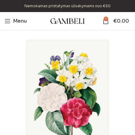
Nemokamas pristatymas užsakymams nuo €50
0
Menu
€
0.00