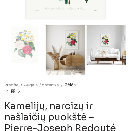
Pradžia
Augalai / botanika
Gėlės
Kamelijų, narcizų ir
našlaičių puokštė –
Pierre-Joseph Redouté