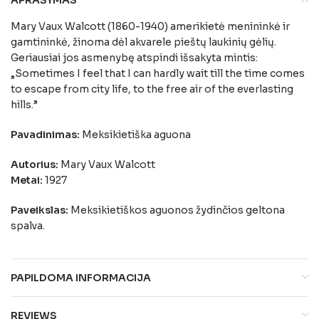
Mary Vaux Walcott (1860-1940) amerikietė menininkė ir
gamtininkė, žinoma dėl akvarele pieštų laukinių gėlių.
Geriausiai jos asmenybę atspindi išsakyta mintis:
„Sometimes I feel that I can hardly wait till the time comes
to escape from city life, to the free air of the everlasting
hills.”
Pavadinimas:
Meksikietiška aguona
Autorius:
Mary Vaux Walcott
Metai:
1927
Paveikslas:
Meksikietiškos aguonos žydinčios geltona
spalva.
PAPILDOMA INFORMACIJA
REVIEWS