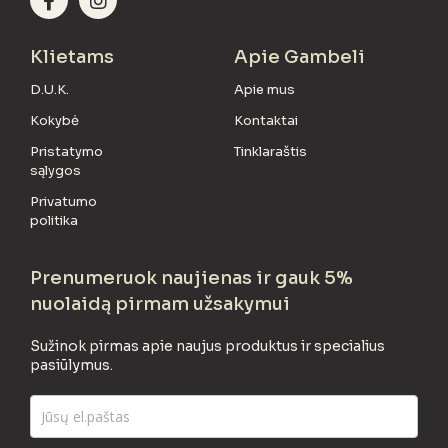
Klietams
Apie Gambeli
D.U.K.
Apie mus
Kokybė
Kontaktai
Pristatymo
Tinklaraštis
sąlygos
Privatumo
politika
Prenumeruok naujienas ir gauk 5%
nuolaidą pirmam užsakymui
Sužinok pirmas apie naujus produktus ir specialius
pasiūlymus.