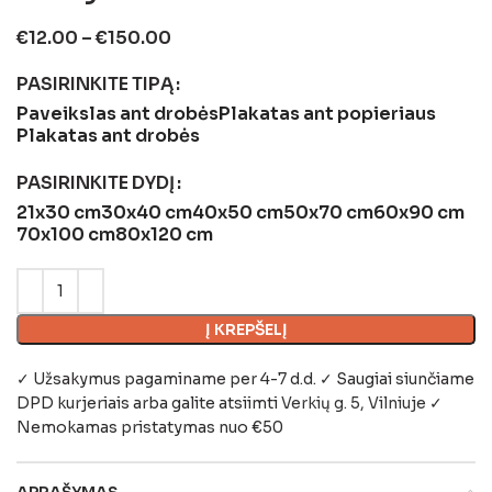
€
12.00
–
€
150.00
PASIRINKITE TIPĄ
Paveikslas ant drobės
Plakatas ant popieriaus
Plakatas ant drobės
PASIRINKITE DYDĮ
21x30 cm
30x40 cm
40x50 cm
50x70 cm
60x90 cm
70x100 cm
80x120 cm
Į KREPŠELĮ
✓ Užsakymus pagaminame per 4-7 d.d. ✓ Saugiai siunčiame
DPD kurjeriais arba galite atsiimti
Verkių g. 5, Vilniuje
✓
Nemokamas pristatymas nuo €50
APRAŠYMAS