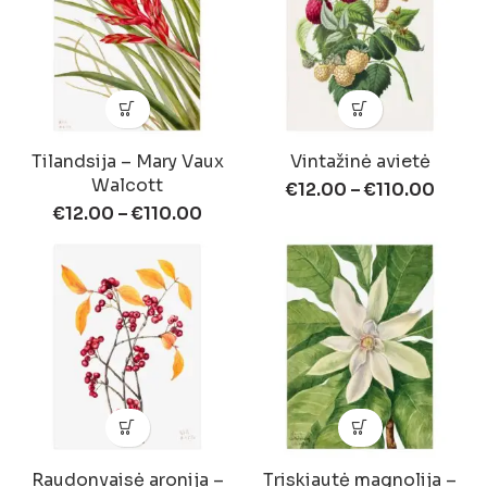
Tilandsija – Mary Vaux
Vintažinė avietė
Walcott
€
12.00
–
€
110.00
€
12.00
–
€
110.00
Raudonvaisė aronija –
Triskiautė magnolija –