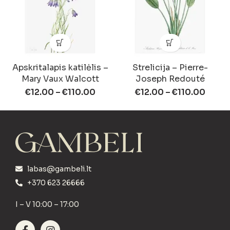
Apskritalapis katilėlis –
Strelicija – Pierre-
Mary Vaux Walcott
Joseph Redouté
€
12.00
–
€
110.00
€
12.00
–
€
110.00
labas@gambeli.lt
+370 623 26666
I – V 10:00 – 17:00