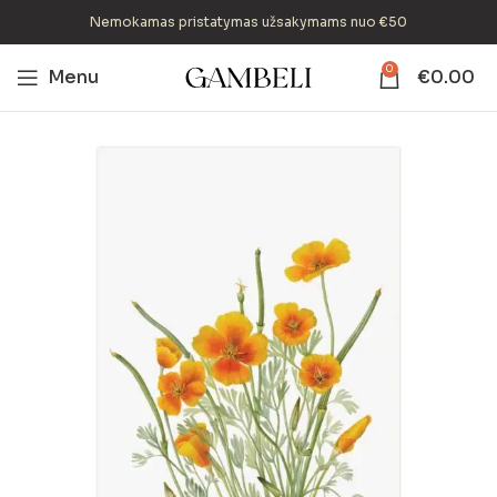
Nemokamas pristatymas užsakymams nuo €50
0
Menu
€
0.00