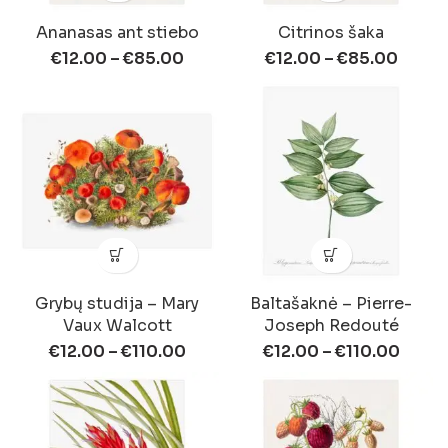
Ananasas ant stiebo
Citrinos šaka
€
12.00
–
€
85.00
€
12.00
–
€
85.00
Grybų studija – Mary
Baltašaknė – Pierre-
Vaux Walcott
Joseph Redouté
€
12.00
–
€
110.00
€
12.00
–
€
110.00