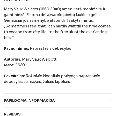
Mary Vaux Walcott (1860-1940) amerikietė menininkė ir
gamtininkė, žinoma dėl akvarele pieštų laukinių gėlių.
Geriausiai jos asmenybę atspindi išsakyta mintis:
„Sometimes I feel that I can hardly wait till the time comes
to escape from city life, to the free air of the everlasting
hills.”
Pavadinimas:
Paprastasis debesylas
Autorius:
Mary Vaux Walcott
Metai:
1920
Paveikslas:
Rožiniais žiedeliais pražydęs paprastasis
debesylas su mažais, žaliais lapeliais.
PAPILDOMA INFORMACIJA
REVIEWS