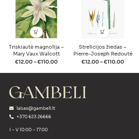
Triskiautė magnolija –
Strelicijos žiedas –
Mary Vaux Walcott
Pierre-Joseph Redouté
€
12.00
–
€
110.00
€
12.00
–
€
110.00
labas@gambeli.lt
+370 623 26666
I – V 10:00 – 17:00