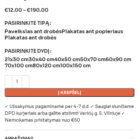
€
12.00
–
€
190.00
PASIRINKITE TIPĄ
Paveikslas ant drobės
Plakatas ant popieriaus
Plakatas ant drobės
PASIRINKITE DYDĮ
21x30 cm
30x40 cm
40x50 cm
50x70 cm
60x90 cm
70x100 cm
80x120 cm
100x150 cm
Į KREPŠELĮ
✓ Užsakymus pagaminame per 4-7 d.d. ✓ Saugiai siunčiame
DPD kurjeriais arba galite atsiimti
Verkių g. 5, Vilniuje
✓
Nemokamas pristatymas nuo €50
APRAŠYMAS