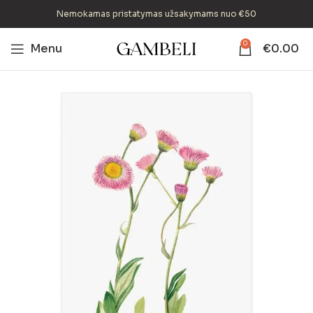
Nemokamas pristatymas užsakymams nuo €50
0
Menu
€
0.00