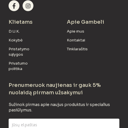
Klietams
Apie Gambeli
D.U.K.
Apie mus
Kokybė
Kontaktai
Pristatymo
Tinklaraštis
sąlygos
Privatumo
politika
Prenumeruok naujienas ir gauk 5%
nuolaidą pirmam užsakymui
Sužinok pirmas apie naujus produktus ir specialius
pasiūlymus.