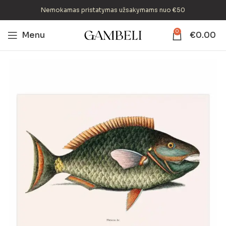
Nemokamas pristatymas užsakymams nuo €50
0
Menu
€
0.00