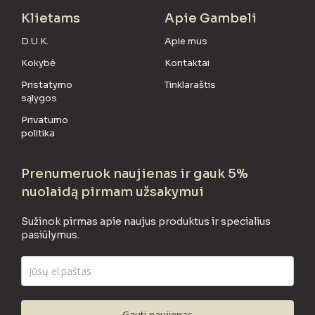
Klietams
Apie Gambeli
D.U.K.
Apie mus
Kokybė
Kontaktai
Pristatymo
Tinklaraštis
sąlygos
Privatumo
politika
Prenumeruok naujienas ir gauk 5%
nuolaidą pirmam užsakymui
Sužinok pirmas apie naujus produktus ir specialius
pasiūlymus.
Gauti naujienas