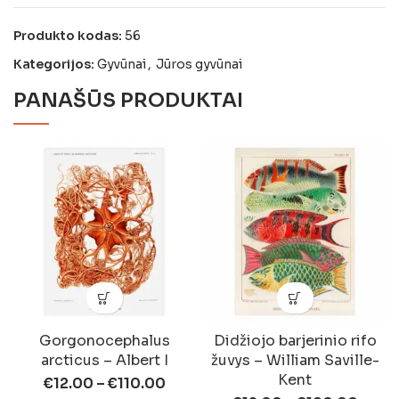
Produkto kodas:
56
Kategorijos:
Gyvūnai
,
Jūros gyvūnai
PANAŠŪS PRODUKTAI
Gorgonocephalus
Didžiojo barjerinio rifo
arcticus – Albert I
žuvys – William Saville-
Kent
€
12.00
–
€
110.00