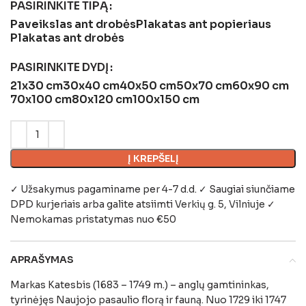
PASIRINKITE TIPĄ
Paveikslas ant drobės
Plakatas ant popieriaus
Plakatas ant drobės
PASIRINKITE DYDĮ
21x30 cm
30x40 cm
40x50 cm
50x70 cm
60x90 cm
70x100 cm
80x120 cm
100x150 cm
Į KREPŠELĮ
✓ Užsakymus pagaminame per 4-7 d.d. ✓ Saugiai siunčiame
DPD kurjeriais arba galite atsiimti
Verkių g. 5, Vilniuje
✓
Nemokamas pristatymas nuo €50
APRAŠYMAS
Markas Katesbis (1683 – 1749 m.) – anglų gamtininkas,
tyrinėjęs Naujojo pasaulio florą ir fauną. Nuo 1729 iki 1747