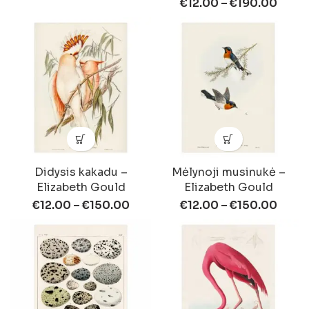
€
12.00
–
€
190.00
Didysis kakadu –
Mėlynoji musinukė –
Elizabeth Gould
Elizabeth Gould
€
12.00
–
€
150.00
€
12.00
–
€
150.00