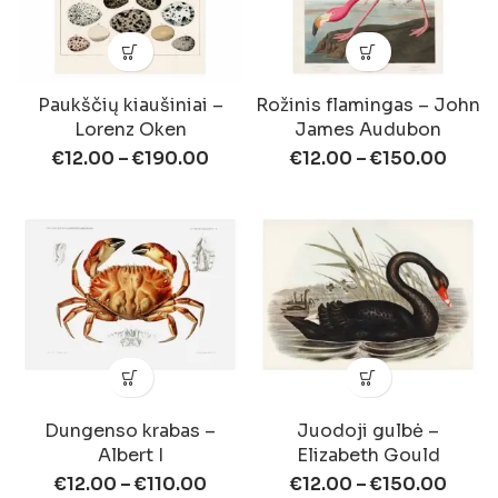
Paukščių kiaušiniai –
Rožinis flamingas – John
Lorenz Oken
James Audubon
€
12.00
–
€
190.00
€
12.00
–
€
150.00
Dungenso krabas –
Juodoji gulbė –
Albert I
Elizabeth Gould
€
12.00
–
€
110.00
€
12.00
–
€
150.00