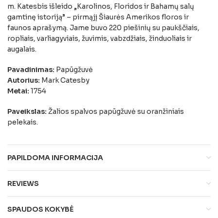
m. Katesbis išleido „Karolinos, Floridos ir Bahamų salų
gamtinę istoriją” – pirmąjį Šiaurės Amerikos floros ir
faunos aprašymą. Jame buvo 220 piešinių su paukščiais,
ropliais, varliagyviais, žuvimis, vabzdžiais, žinduoliais ir
augalais.
Pavadinimas:
Papūgžuvė
Autorius:
Mark Catesby
Metai:
1754
Paveikslas:
Žalios spalvos papūgžuvė su oranžiniais
pelekais.
PAPILDOMA INFORMACIJA
REVIEWS
SPAUDOS KOKYBĖ