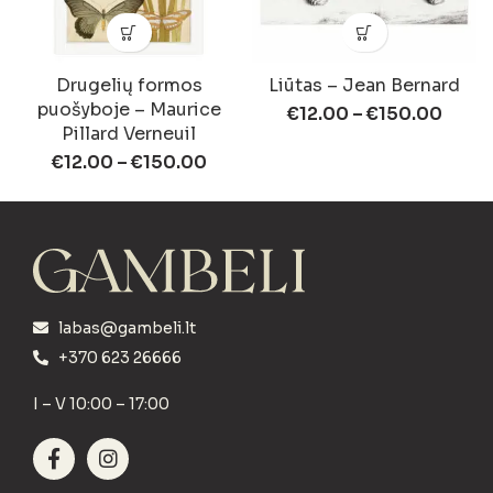
Drugelių formos
Liūtas – Jean Bernard
puošyboje – Maurice
€
12.00
–
€
150.00
Pillard Verneuil
€
12.00
–
€
150.00
labas@gambeli.lt
+370 623 26666
I – V 10:00 – 17:00