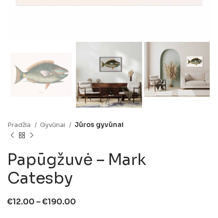
Pradžia
Gyvūnai
Jūros gyvūnai
Papūgžuvė – Mark
Catesby
€
12.00
–
€
190.00