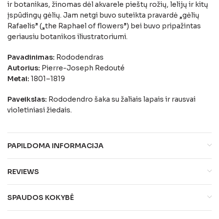
ir botanikas, žinomas dėl akvarele pieštų rožių, lelijų ir kitų
įspūdingų gėlių. Jam netgi buvo suteikta pravardė „gėlių
Rafaelis” („the Raphael of flowers”) bei buvo pripažintas
geriausiu botanikos iliustratoriumi.
Pavadinimas:
Rododendras
Autorius:
Pierre-Joseph Redouté
Metai:
1801–1819
Paveikslas:
Rododendro šaka su žaliais lapais ir rausvai
violetiniasi žiedais.
PAPILDOMA INFORMACIJA
REVIEWS
SPAUDOS KOKYBĖ