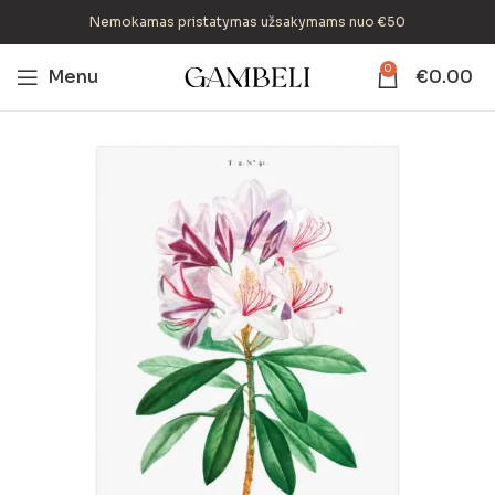
Nemokamas pristatymas užsakymams nuo €50
0
Menu
€
0.00