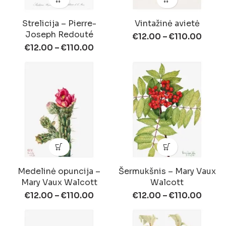
Strelicija – Pierre-
Vintažinė avietė
Joseph Redouté
€
12.00
–
€
110.00
€
12.00
–
€
110.00
Medelinė opuncija –
Šermukšnis – Mary Vaux
Mary Vaux Walcott
Walcott
€
12.00
–
€
110.00
€
12.00
–
€
110.00