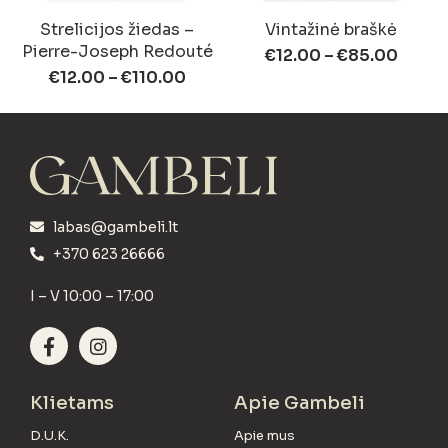
Strelicijos žiedas –
Vintažinė braškė
Pierre-Joseph Redouté
€
12.00
–
€
85.00
€
12.00
–
€
110.00
labas@gambeli.lt
+370 623 26666
I – V 10:00 – 17:00
Klietams
Apie Gambeli
D.U.K.
Apie mus