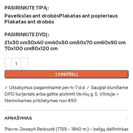
PASIRINKITE TIPĄ
Paveikslas ant drobės
Plakatas ant popieriaus
Plakatas ant drobės
PASIRINKITE DYDĮ
21x30 cm
30x40 cm
40x50 cm
50x70 cm
60x90 cm
70x100 cm
80x120 cm
Į KREPŠELĮ
✓ Užsakymus pagaminame per 4-7 d.d. ✓ Saugiai siunčiame
DPD kurjeriais arba galite atsiimti
Verkių g. 5, Vilniuje
✓
Nemokamas pristatymas nuo €50
APRAŠYMAS
Pierre-Joseph Redouté (1759 – 1840 m.) – belgų dailininkas