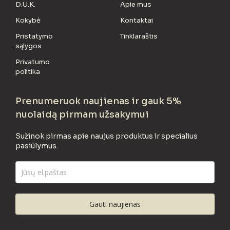
D.U.K.
Apie mus
Kokybė
Kontaktai
Pristatymo
Tinklaraštis
sąlygos
Privatumo
politika
Prenumeruok naujienas ir gauk 5%
nuolaidą pirmam užsakymui
Sužinok pirmas apie naujus produktus ir specialius
pasiūlymus.
Gauti naujienas