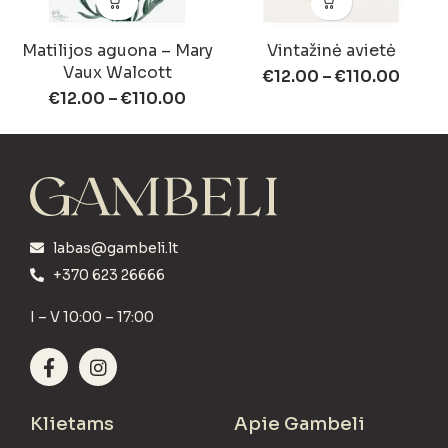
Matilijos aguona – Mary
Vintažinė avietė
Vaux Walcott
€
12.00
–
€
110.00
€
12.00
–
€
110.00
labas@gambeli.lt
+370 623 26666
I – V 10:00 – 17:00
Klietams
Apie Gambeli