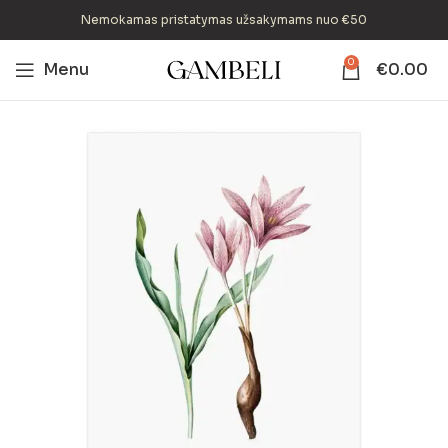
Nemokamas pristatymas užsakymams nuo €50
0
Menu
€
0.00