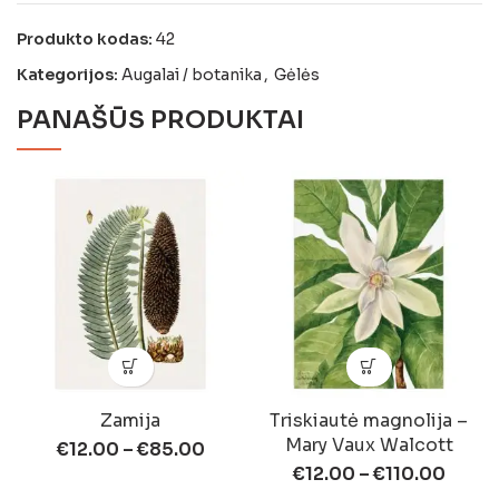
Produkto kodas:
42
Kategorijos:
Augalai / botanika
,
Gėlės
PANAŠŪS PRODUKTAI
Zamija
Triskiautė magnolija –
Mary Vaux Walcott
€
12.00
–
€
85.00
€
12.00
–
€
110.00