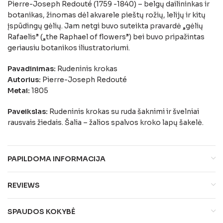
Pierre-Joseph Redouté (1759 -1840) – belgų dailininkas ir
botanikas, žinomas dėl akvarele pieštų rožių, lelijų ir kitų
įspūdingų gėlių. Jam netgi buvo suteikta pravardė „gėlių
Rafaelis” („the Raphael of flowers”) bei buvo pripažintas
geriausiu botanikos iliustratoriumi.
Pavadinimas:
Rudeninis krokas
Autorius:
Pierre-Joseph Redouté
Metai:
1805
Paveikslas:
Rudeninis krokas su ruda šaknimi ir švelniai
rausvais žiedais. Šalia – žalios spalvos kroko lapų šakelė.
PAPILDOMA INFORMACIJA
REVIEWS
SPAUDOS KOKYBĖ