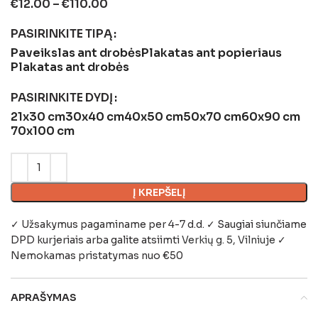
€
12.00
–
€
110.00
PASIRINKITE TIPĄ
Paveikslas ant drobės
Plakatas ant popieriaus
Plakatas ant drobės
PASIRINKITE DYDĮ
21x30 cm
30x40 cm
40x50 cm
50x70 cm
60x90 cm
70x100 cm
Į KREPŠELĮ
✓ Užsakymus pagaminame per 4-7 d.d. ✓ Saugiai siunčiame
DPD kurjeriais arba galite atsiimti
Verkių g. 5, Vilniuje
✓
Nemokamas pristatymas nuo €50
APRAŠYMAS