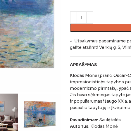
✓ Užsakymus pagaminame per 4
galite atsiimti
Verkių g. 5, Viln
APRAŠYMAS
Klodas Monė (pranc. Oscar-C
impresionistinės tapybos prad
modernizmo pirmtakų, ypač sa
Jis buvo sėkmingas tapytojas
ir populiarumas išaugo XX a. a
pasaulio tapytojų ir įkvėpim
Pavadinimas:
Saulėtekis
Autorius:
Klodas Monė