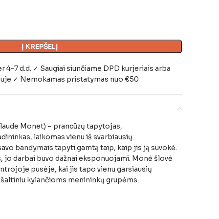
Į KREPŠELĮ
-7 d.d. ✓ Saugiai siunčiame DPD kurjeriais arba
iuje
✓ Nemokamas pristatymas nuo €50
laude Monet) – prancūzų tapytojas,
ininkas, laikomas vienu iš svarbiausių
vo bandymais tapyti gamtą taip, kaip jis ją suvokė.
, jo darbai buvo dažnai eksponuojami. Monė šlovė
ntrojoje pusėje, kai jis tapo vienu garsiausių
o šaltiniu kylančioms menininkų grupėms.