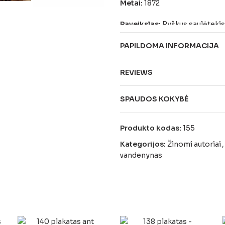
Metai:
1872
Paveikslas:
Ryškus saulėtekis
PAPILDOMA INFORMACIJA
REVIEWS
SPAUDOS KOKYBĖ
Produkto kodas:
155
Kategorijos:
Žinomi autoriai
,
vandenynas