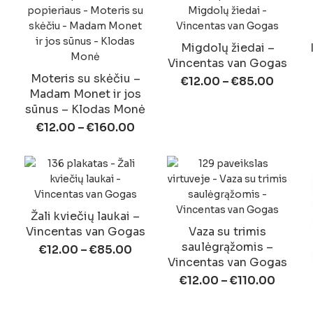
Migdolų žiedai –
Vincentas van Gogas
Moteris su skėčiu –
€
12.00
–
€
85.00
Madam Monet ir jos
sūnus – Klodas Monė
€
12.00
–
€
160.00
Žali kviečių laukai –
Vincentas van Gogas
Vaza su trimis
saulėgrąžomis –
€
12.00
–
€
85.00
Vincentas van Gogas
€
12.00
–
€
110.00