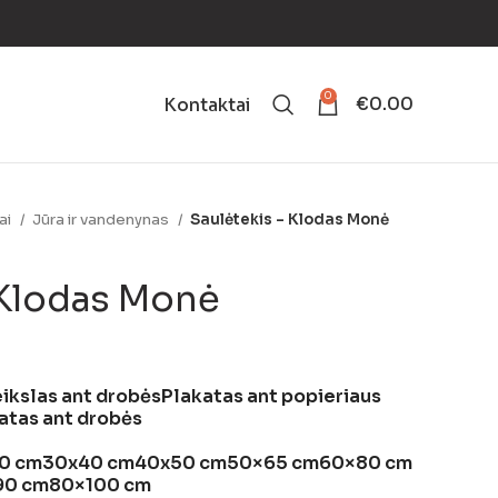
0
€
0.00
Kontaktai
ai
Jūra ir vandenynas
Saulėtekis – Klodas Monė
 Klodas Monė
ikslas ant drobės
Plakatas ant popieriaus
atas ant drobės
0 cm
30x40 cm
40x50 cm
50×65 cm
60×80 cm
90 cm
80×100 cm