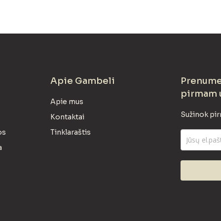
Apie Gambeli
Prenumer
pirmam 
Apie mus
Sužinok pir
Kontaktai
os
Tinklaraštis
a