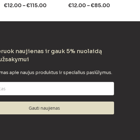
€
12.00
–
€
115.00
€
12.00
–
€
85.00
uok naujienas ir gauk 5% nuolaidą
užsakymui
mas apie naujus produktus ir specialius pasiūlymus.
Gauti naujienas