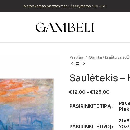
Nemokamas pristatymas užsakymams nuo €50
Pradžia
Gamta / kraštovaizdži
Saulėtekis –
€
12.00
–
€
125.00
Pave
PASIRINKITE TIPĄ
Plak
21x3
PASIRINKITE DYDĮ
70×