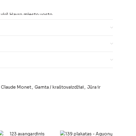
 virš Havro miesto uosto.
Claude Monet
,
Gamta / kraštovaizdžiai
,
Jūra ir