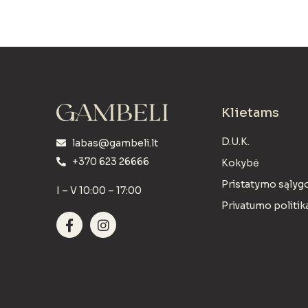
Klietams
D.U.K.
labas@gambeli.lt
+370 623 26666
Kokybė
Pristatymo sąlyg
I – V 10:00 – 17:00
Privatumo politik