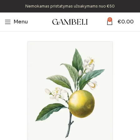
Nemokamas pristatymas užsakymams nuo €50
0
Menu
€
0.00