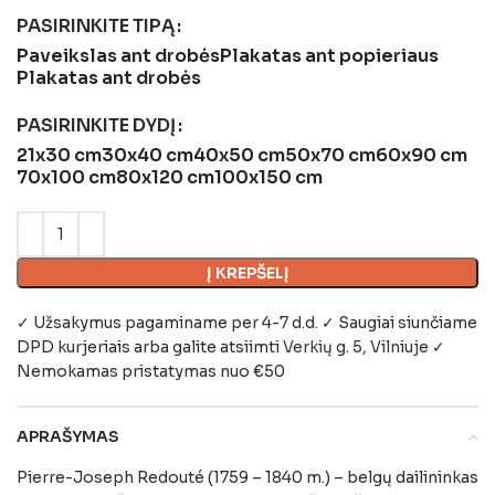
PASIRINKITE TIPĄ
Paveikslas ant drobės
Plakatas ant popieriaus
Plakatas ant drobės
PASIRINKITE DYDĮ
21x30 cm
30x40 cm
40x50 cm
50x70 cm
60x90 cm
70x100 cm
80x120 cm
100x150 cm
Į KREPŠELĮ
✓ Užsakymus pagaminame per 4-7 d.d. ✓ Saugiai siunčiame
DPD kurjeriais arba galite atsiimti
Verkių g. 5, Vilniuje
✓
Nemokamas pristatymas nuo €50
APRAŠYMAS
Pierre-Joseph Redouté (1759 – 1840 m.) – belgų dailininkas