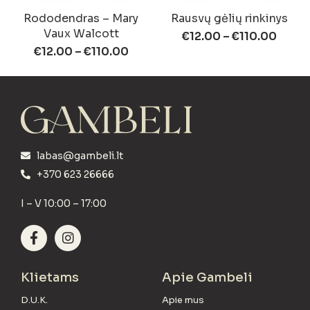
Rododendras – Mary
Rausvų gėlių rinkinys
Vaux Walcott
€
12.00
–
€
110.00
€
12.00
–
€
110.00
labas@gambeli.lt
+370 623 26666
I – V 10:00 – 17:00
Klietams
Apie Gambeli
D.U.K.
Apie mus