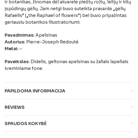
ir botanikas, žinomas dėl akvarele pieštų rožių, lelijų ir kitų
įspūdingų gėlių. Jam netgi buvo suteikta pravardė „gėlių
Rafaelis” („the Raphael of flowers”) bei buvo pripažintas
geriausiu botanikos iliustratoriumi.
Pavadinimas:
Apelsinas
Autorius:
Pierre-Joseph Redouté
Metai:
–
Paveikslas:
Didelis, geltonas apelsinas su žaliais lapeliais
kreminiame fone.
PAPILDOMA INFORMACIJA
REVIEWS
SPAUDOS KOKYBĖ