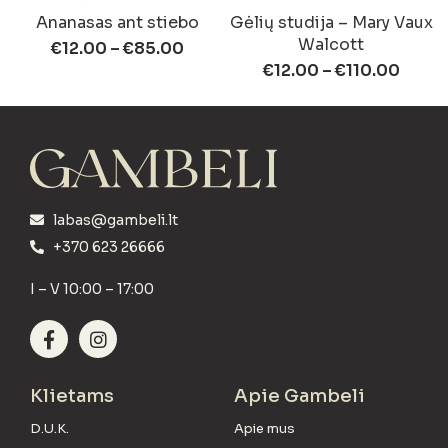
Ananasas ant stiebo
Gėlių studija – Mary Vaux
Walcott
€
12.00
–
€
85.00
€
12.00
–
€
110.00
labas@gambeli.lt
+370 623 26666
I – V 10:00 – 17:00
Klietams
Apie Gambeli
D.U.K.
Apie mus