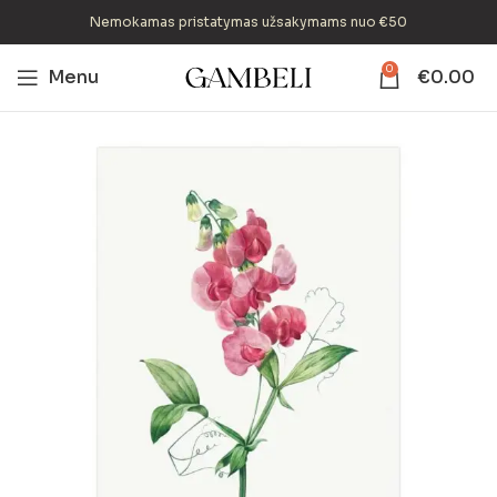
Nemokamas pristatymas užsakymams nuo €50
0
Menu
€
0.00