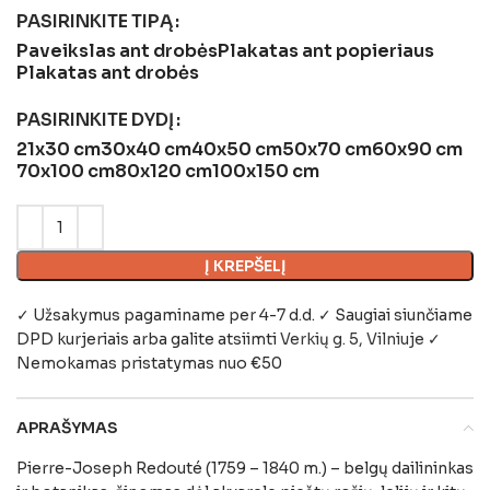
PASIRINKITE TIPĄ
Paveikslas ant drobės
Plakatas ant popieriaus
Plakatas ant drobės
PASIRINKITE DYDĮ
21x30 cm
30x40 cm
40x50 cm
50x70 cm
60x90 cm
70x100 cm
80x120 cm
100x150 cm
Į KREPŠELĮ
✓ Užsakymus pagaminame per 4-7 d.d. ✓ Saugiai siunčiame
DPD kurjeriais arba galite atsiimti
Verkių g. 5, Vilniuje
✓
Nemokamas pristatymas nuo €50
APRAŠYMAS
Pierre-Joseph Redouté (1759 – 1840 m.) – belgų dailininkas