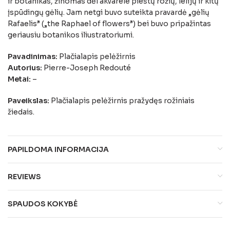
ir botanikas, žinomas dėl akvarele pieštų rožių, lelijų ir kitų
įspūdingų gėlių. Jam netgi buvo suteikta pravardė „gėlių
Rafaelis” („the Raphael of flowers”) bei buvo pripažintas
geriausiu botanikos iliustratoriumi.
Pavadinimas:
Plačialapis pelėžirnis
Autorius:
Pierre-Joseph Redouté
Metai:
–
Paveikslas:
Plačialapis pelėžirnis pražydęs rožiniais
žiedais.
PAPILDOMA INFORMACIJA
REVIEWS
SPAUDOS KOKYBĖ