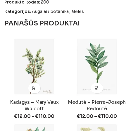
Produkto kodas:
200
Kategorijos:
Augalai / botanika
,
Gėlės
PANAŠŪS PRODUKTAI
Kadagys – Mary Vaux
Medutė – Pierre-Joseph
Walcott
Redouté
€
12.00
–
€
110.00
€
12.00
–
€
110.00