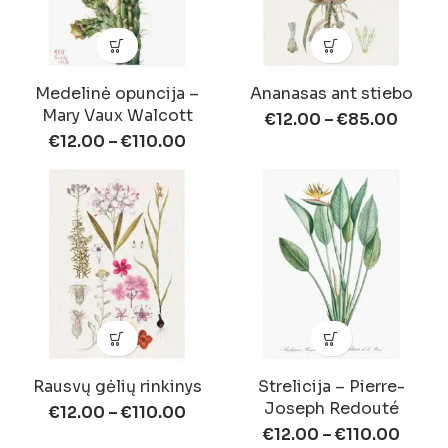
Medelinė opuncija –
Ananasas ant stiebo
Mary Vaux Walcott
€
12.00
–
€
85.00
€
12.00
–
€
110.00
Rausvų gėlių rinkinys
Strelicija – Pierre-
Joseph Redouté
€
12.00
–
€
110.00
€
12.00
–
€
110.00