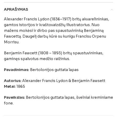
APRAŠYMAS
Alexander Francis Lydon (1836–1917) britų akvarelininkas,
gamtos istorijos ir kraštovaizdžių iliustratorius. Nuo
mažens mokėsi ir dirbo pas spaustuvininką Benjaminą
Fawcettą. Daugelį darbų kūrė su kunigu Francisu Orpenu
Morrisu.
Benjamin Fawcett (1808 – 1893) britų spaustuvininkas,
gaminęs spalvotus medžio raižinius.
Pavadinimas:
Bertolonijos guttata lapas
Autorius:
Alexander Francis Lydon & Benjamin Fawsett
Metai:
1865
Paveikslas:
Bertolonijos guttata lapas, švelniai kreminiame
fone.