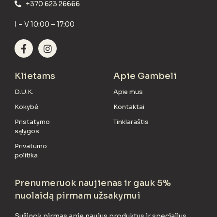
+370 623 26666
I – V 10:00 – 17:00
Klietams
Apie Gambeli
D.U.K.
Apie mus
Kokybė
Kontaktai
Pristatymo
Tinklaraštis
sąlygos
Privatumo
politika
Prenumeruok naujienas ir gauk 5%
nuolaidą pirmam užsakymui
Sužinok pirmas apie naujus produktus ir specialius