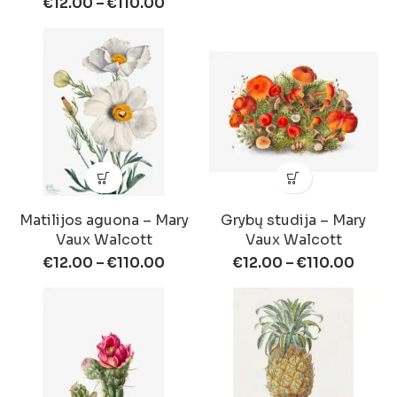
€
12.00
–
€
110.00
Matilijos aguona – Mary
Grybų studija – Mary
Vaux Walcott
Vaux Walcott
€
12.00
–
€
110.00
€
12.00
–
€
110.00