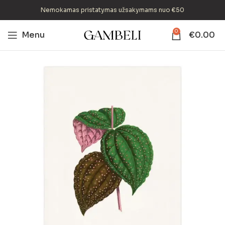
Nemokamas pristatymas užsakymams nuo €50
0
Menu
€
0.00