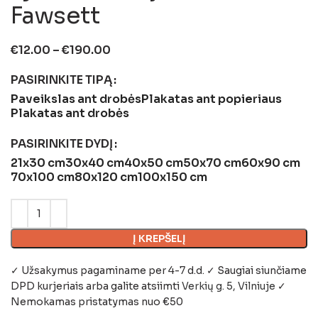
Fawsett
€
12.00
–
€
190.00
PASIRINKITE TIPĄ
Paveikslas ant drobės
Plakatas ant popieriaus
Plakatas ant drobės
PASIRINKITE DYDĮ
21x30 cm
30x40 cm
40x50 cm
50x70 cm
60x90 cm
70x100 cm
80x120 cm
100x150 cm
Į KREPŠELĮ
✓ Užsakymus pagaminame per 4-7 d.d. ✓ Saugiai siunčiame
DPD kurjeriais arba galite atsiimti
Verkių g. 5, Vilniuje
✓
Nemokamas pristatymas nuo €50