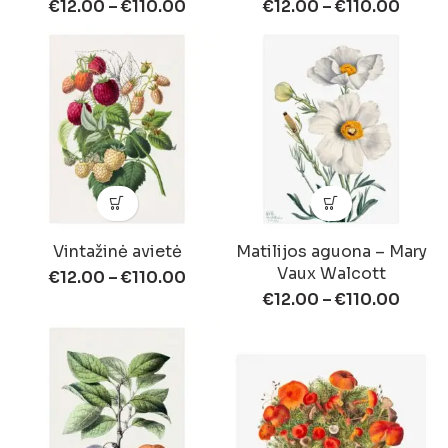
€
12.00
–
€
110.00
€
12.00
–
€
110.00
Vintažinė avietė
Matilijos aguona – Mary
Vaux Walcott
€
12.00
–
€
110.00
€
12.00
–
€
110.00