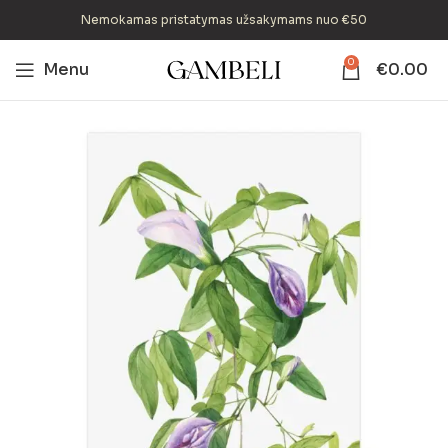
Nemokamas pristatymas užsakymams nuo €50
0
Menu
€
0.00