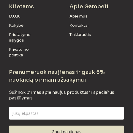
Klietams
Apie Gambeli
D.U.K.
Apie mus
Kokybė
Kontaktai
Pristatymo
Tinklaraštis
sąlygos
Privatumo
politika
Prenumeruok naujienas ir gauk 5%
nuolaidą pirmam užsakymui
Sužinok pirmas apie naujus produktus ir specialius
pasiūlymus.
Gauti naujienas