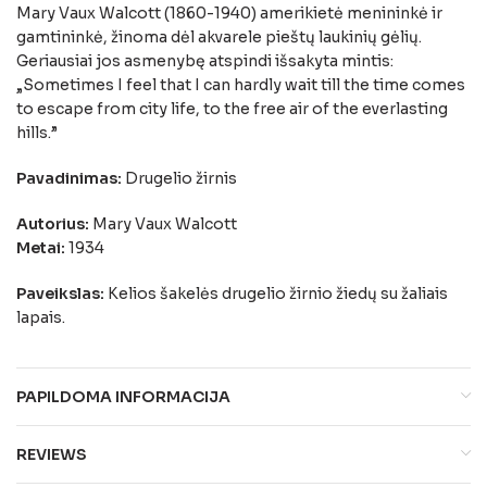
Mary Vaux Walcott (1860-1940) amerikietė menininkė ir
gamtininkė, žinoma dėl akvarele pieštų laukinių gėlių.
Geriausiai jos asmenybę atspindi išsakyta mintis:
„Sometimes I feel that I can hardly wait till the time comes
to escape from city life, to the free air of the everlasting
hills.”
Pavadinimas:
Drugelio žirnis
Autorius:
Mary Vaux Walcott
Metai:
1934
Paveikslas:
Kelios šakelės drugelio žirnio žiedų su žaliais
lapais.
PAPILDOMA INFORMACIJA
REVIEWS