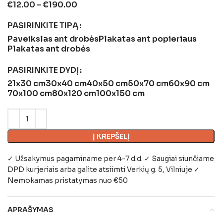
€
12.00
–
€
190.00
PASIRINKITE TIPĄ
Paveikslas ant drobės
Plakatas ant popieriaus
Plakatas ant drobės
PASIRINKITE DYDĮ
21x30 cm
30x40 cm
40x50 cm
50x70 cm
60x90 cm
70x100 cm
80x120 cm
100x150 cm
Į KREPŠELĮ
✓ Užsakymus pagaminame per 4-7 d.d. ✓ Saugiai siunčiame
DPD kurjeriais arba galite atsiimti
Verkių g. 5, Vilniuje
✓
Nemokamas pristatymas nuo €50
APRAŠYMAS