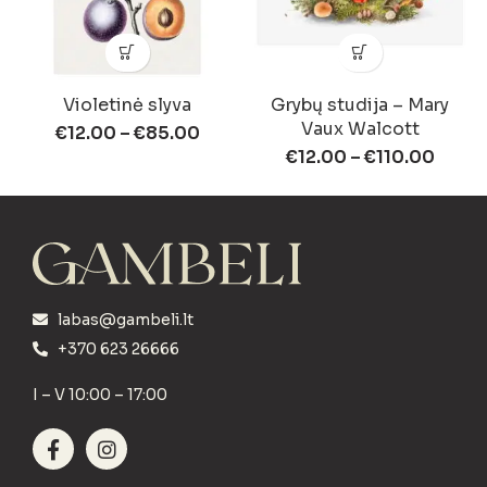
Violetinė slyva
Grybų studija – Mary
Vaux Walcott
€
12.00
–
€
85.00
€
12.00
–
€
110.00
labas@gambeli.lt
+370 623 26666
I – V 10:00 – 17:00