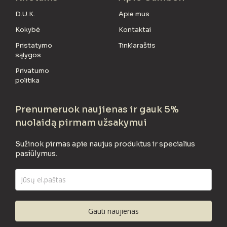
D.U.K.
Apie mus
Kokybė
Kontaktai
Pristatymo
Tinklaraštis
sąlygos
Privatumo
politika
Prenumeruok naujienas ir gauk 5%
nuolaidą pirmam užsakymui
Sužinok pirmas apie naujus produktus ir specialius
pasiūlymus.
Gauti naujienas