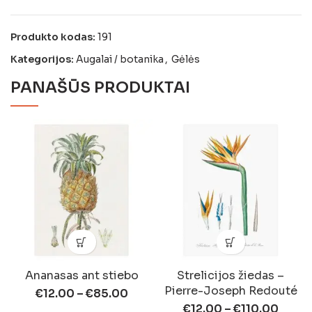
Produkto kodas:
191
Kategorijos:
Augalai / botanika
,
Gėlės
PANAŠŪS PRODUKTAI
Ananasas ant stiebo
Strelicijos žiedas –
Pierre-Joseph Redouté
€
12.00
–
€
85.00
€
12.00
–
€
110.00