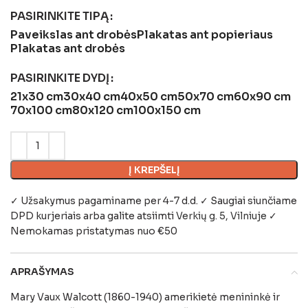
PASIRINKITE TIPĄ
Paveikslas ant drobės
Plakatas ant popieriaus
Plakatas ant drobės
PASIRINKITE DYDĮ
21x30 cm
30x40 cm
40x50 cm
50x70 cm
60x90 cm
70x100 cm
80x120 cm
100x150 cm
Į KREPŠELĮ
✓ Užsakymus pagaminame per 4-7 d.d. ✓ Saugiai siunčiame
DPD kurjeriais arba galite atsiimti
Verkių g. 5, Vilniuje
✓
Nemokamas pristatymas nuo €50
APRAŠYMAS
Mary Vaux Walcott (1860-1940) amerikietė menininkė ir