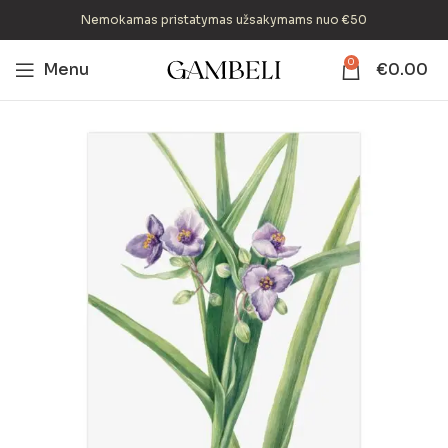
Nemokamas pristatymas užsakymams nuo €50
0
Menu
€
0.00