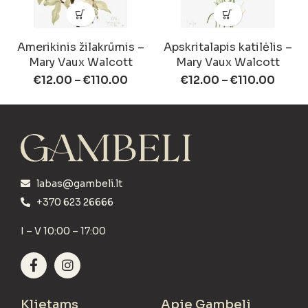
Amerikinis žilakrūmis –
Apskritalapis katilėlis –
Mary Vaux Walcott
Mary Vaux Walcott
€
12.00
–
€
110.00
€
12.00
–
€
110.00
labas@gambeli.lt
+370 623 26666
I – V 10:00 – 17:00
Klietams
Apie Gambeli