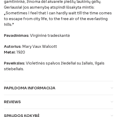
gamtininkė, žinoma dėl akvarele pieštų laukinių gėlių.
Geriausiai jos asmenybę atspindi išsakyta mintis:
„Sometimes I feel that I can hardly wait till the time comes
to escape from city life, to the free air of the everlasting
hills.”
Pavadinimas:
Virgininė tradeskantė
Autorius:
Mary Vaux Walcott
Metai:
1920
Paveikslas:
Violetinės spalvos žiedeliai su žaliais, ilgais
stiebeliais.
PAPILDOMA INFORMACIJA
REVIEWS
SPAUDOS KOKYBĖ