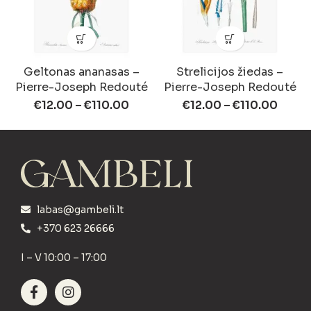
Geltonas ananasas –
Strelicijos žiedas –
Pierre-Joseph Redouté
Pierre-Joseph Redouté
€
12.00
–
€
110.00
€
12.00
–
€
110.00
labas@gambeli.lt
+370 623 26666
I – V 10:00 – 17:00