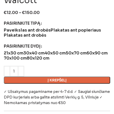
Walcott
€
12.00
–
€
150.00
PASIRINKITE TIPĄ
Paveikslas ant drobės
Plakatas ant popieriaus
Plakatas ant drobės
PASIRINKITE DYDĮ
21x30 cm
30x40 cm
40x50 cm
50x70 cm
60x90 cm
70x100 cm
80x120 cm
Į KREPŠELĮ
✓ Užsakymus pagaminame per 4-7 d.d. ✓ Saugiai siunčiame
DPD kurjeriais arba galite atsiimti
Verkių g. 5, Vilniuje
✓
Nemokamas pristatymas nuo €50