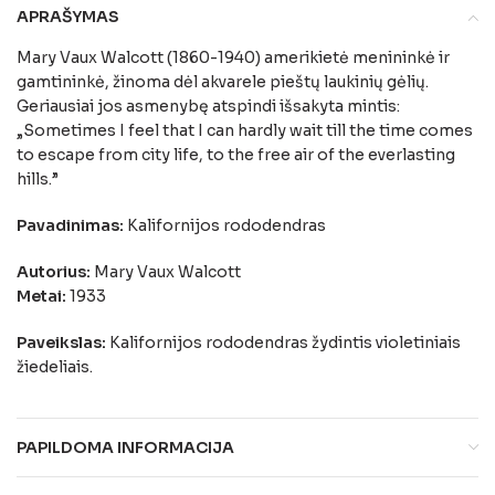
APRAŠYMAS
Mary Vaux Walcott (1860-1940) amerikietė menininkė ir
gamtininkė, žinoma dėl akvarele pieštų laukinių gėlių.
Geriausiai jos asmenybę atspindi išsakyta mintis:
„Sometimes I feel that I can hardly wait till the time comes
to escape from city life, to the free air of the everlasting
hills.”
Pavadinimas:
Kalifornijos rododendras
Autorius:
Mary Vaux Walcott
Metai:
1933
Paveikslas:
Kalifornijos rododendras žydintis violetiniais
žiedeliais.
PAPILDOMA INFORMACIJA