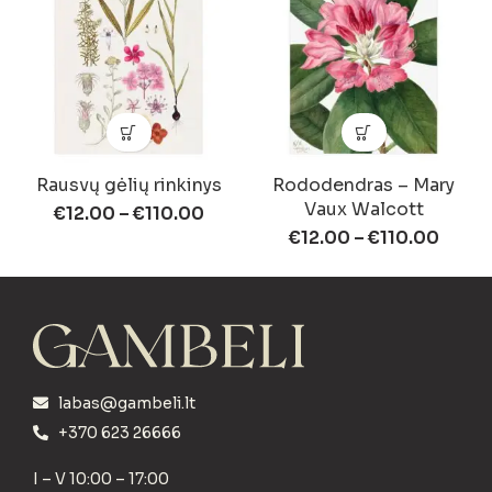
Rausvų gėlių rinkinys
Rododendras – Mary
Vaux Walcott
€
12.00
–
€
110.00
€
12.00
–
€
110.00
labas@gambeli.lt
+370 623 26666
I – V 10:00 – 17:00