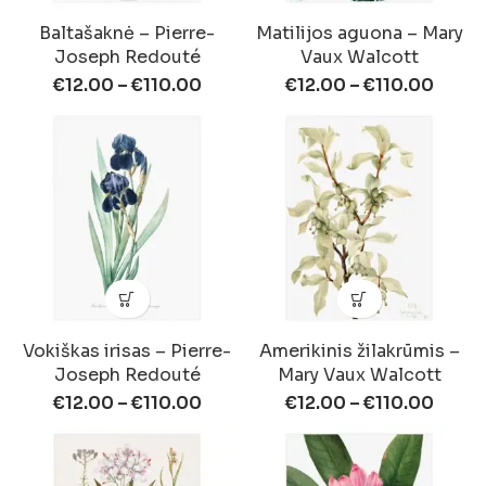
Baltašaknė – Pierre-
Matilijos aguona – Mary
Joseph Redouté
Vaux Walcott
€
12.00
–
€
110.00
€
12.00
–
€
110.00
Vokiškas irisas – Pierre-
Amerikinis žilakrūmis –
Joseph Redouté
Mary Vaux Walcott
€
12.00
–
€
110.00
€
12.00
–
€
110.00