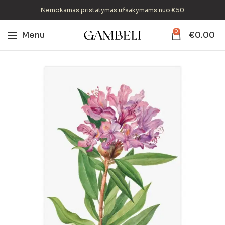
Nemokamas pristatymas užsakymams nuo €50
0
Menu
€
0.00