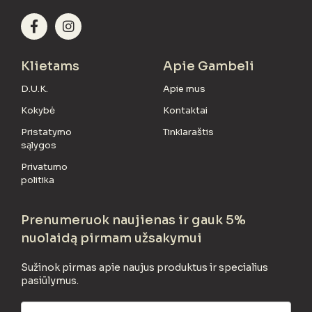
Klietams
Apie Gambeli
D.U.K.
Apie mus
Kokybė
Kontaktai
Pristatymo
Tinklaraštis
sąlygos
Privatumo
politika
Prenumeruok naujienas ir gauk 5%
nuolaidą pirmam užsakymui
Sužinok pirmas apie naujus produktus ir specialius
pasiūlymus.