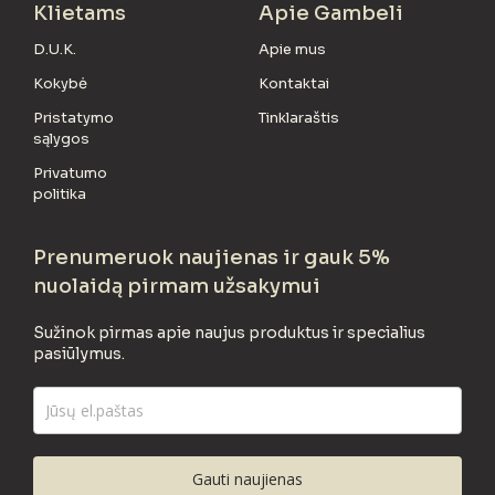
Klietams
Apie Gambeli
D.U.K.
Apie mus
Kokybė
Kontaktai
Pristatymo
Tinklaraštis
sąlygos
Privatumo
politika
Prenumeruok naujienas ir gauk 5%
nuolaidą pirmam užsakymui
Sužinok pirmas apie naujus produktus ir specialius
pasiūlymus.
Gauti naujienas