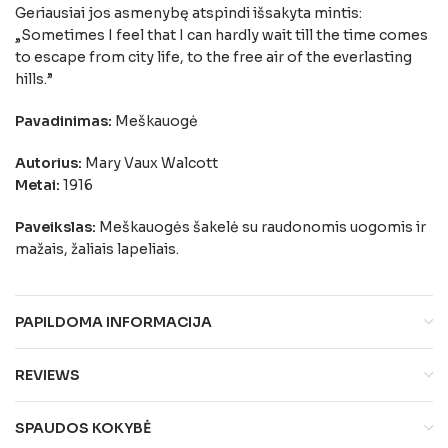
Geriausiai jos asmenybę atspindi išsakyta mintis:
„Sometimes I feel that I can hardly wait till the time comes
to escape from city life, to the free air of the everlasting
hills.”
Pavadinimas:
Meškauogė
Autorius:
Mary Vaux Walcott
Metai:
1916
Paveikslas:
Meškauogės šakelė su raudonomis uogomis ir
mažais, žaliais lapeliais.
PAPILDOMA INFORMACIJA
REVIEWS
SPAUDOS KOKYBĖ