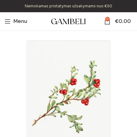
Nemokamas pristatymas užsakymams nuo €50
0
Menu
€
0.00