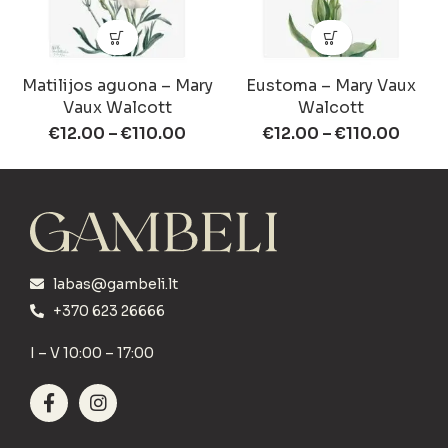
Matilijos aguona – Mary
Eustoma – Mary Vaux
Vaux Walcott
Walcott
€
12.00
–
€
110.00
€
12.00
–
€
110.00
labas@gambeli.lt
+370 623 26666
I – V 10:00 – 17:00