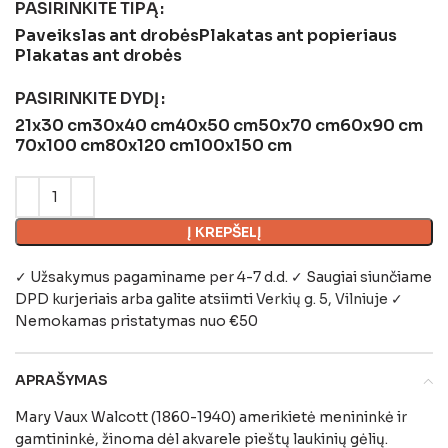
PASIRINKITE TIPĄ
Paveikslas ant drobės
Plakatas ant popieriaus
Plakatas ant drobės
PASIRINKITE DYDĮ
21x30 cm
30x40 cm
40x50 cm
50x70 cm
60x90 cm
70x100 cm
80x120 cm
100x150 cm
Į KREPŠELĮ
✓ Užsakymus pagaminame per 4-7 d.d. ✓ Saugiai siunčiame
DPD kurjeriais arba galite atsiimti
Verkių g. 5, Vilniuje
✓
Nemokamas pristatymas nuo €50
APRAŠYMAS
Mary Vaux Walcott (1860-1940) amerikietė menininkė ir
gamtininkė, žinoma dėl akvarele pieštų laukinių gėlių.