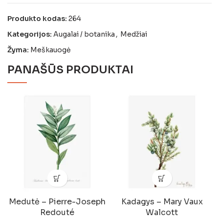
Produkto kodas:
264
Kategorijos:
Augalai / botanika
,
Medžiai
Žyma:
Meškauogė
PANAŠŪS PRODUKTAI
Medutė – Pierre-Joseph
Kadagys – Mary Vaux
Redouté
Walcott