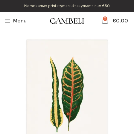
Nemokamas pristatymas užsakymams nuo €50
0
Menu
€
0.00