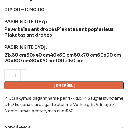
€
12.00
–
€
190.00
PASIRINKITE TIPĄ
Paveikslas ant drobės
Plakatas ant popieriaus
Plakatas ant drobės
PASIRINKITE DYDĮ
21x30 cm
30x40 cm
40x50 cm
50x70 cm
60x90 cm
70x100 cm
80x120 cm
100x150 cm
Į KREPŠELĮ
✓ Užsakymus pagaminame per 4-7 d.d. ✓ Saugiai siunčiame
DPD kurjeriais arba galite atsiimti
Verkių g. 5, Vilniuje
✓
Nemokamas pristatymas nuo €50
APRAŠYMAS