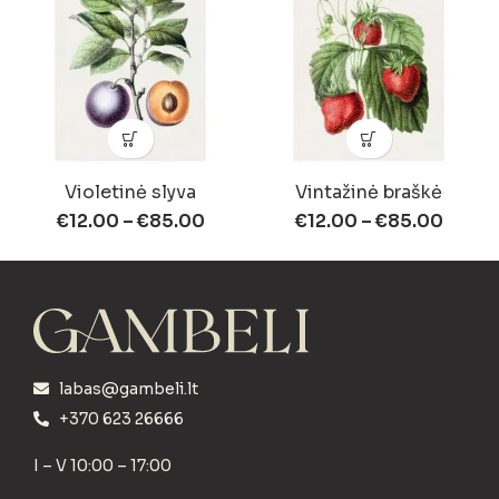
Violetinė slyva
Vintažinė braškė
€
12.00
–
€
85.00
€
12.00
–
€
85.00
labas@gambeli.lt
+370 623 26666
I – V 10:00 – 17:00