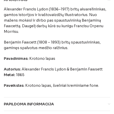
Alexander Francis Lydon (1836–1917) britų akvarelininkas,
gamtos istorijos ir kraštovaizdžių iliustratorius. Nuo
mažens mokėsi ir dirbo pas spaustuvininką Benjaminą
Fawcettą. Daugelį darbų kūrė su kunigu Francisu Orpenu
Morrisu.
Benjamin Fawcett (1808 – 1893) britų spaustuvininkas,
gaminęs spalvotus medžio raižinius.
Pavadinimas:
Krotono lapas
Autorius:
Alexander Francis Lydon & Benjamin Fawsett
Metai:
1865
Paveikslas:
Krotono lapas, švelniai kreminiame fone.
PAPILDOMA INFORMACIJA