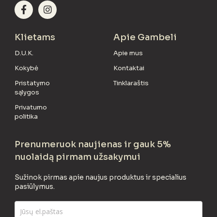
Klietams
Apie Gambeli
D.U.K.
Apie mus
Kokybė
Kontaktai
Pristatymo
Tinklaraštis
sąlygos
Privatumo
politika
Prenumeruok naujienas ir gauk 5%
nuolaidą pirmam užsakymui
Sužinok pirmas apie naujus produktus ir specialius
pasiūlymus.