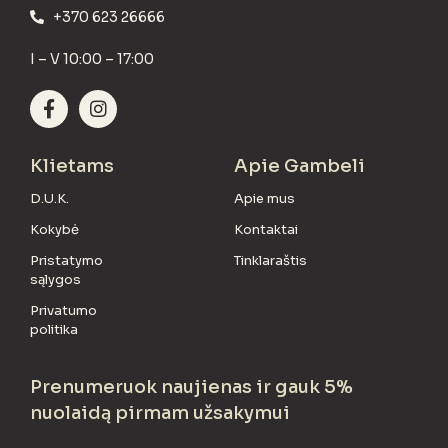
+370 623 26666
I – V 10:00 – 17:00
Klietams
Apie Gambeli
D.U.K.
Apie mus
Kokybė
Kontaktai
Pristatymo
Tinklaraštis
sąlygos
Privatumo
politika
Prenumeruok naujienas ir gauk 5%
nuolaidą pirmam užsakymui