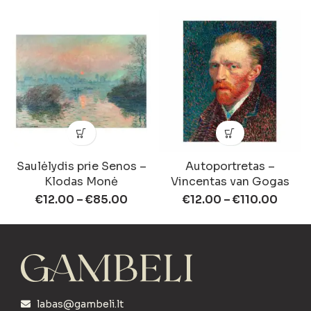
Saulėlydis prie Senos –
Autoportretas –
Klodas Monė
Vincentas van Gogas
€
12.00
–
€
85.00
€
12.00
–
€
110.00
labas@gambeli.lt