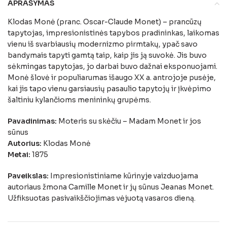
APRAŠYMAS
Klodas Monė (pranc. Oscar-Claude Monet) – prancūzų
tapytojas, impresionistinės tapybos pradininkas, laikomas
vienu iš svarbiausių modernizmo pirmtakų, ypač savo
bandymais tapyti gamtą taip, kaip jis ją suvokė. Jis buvo
sėkmingas tapytojas, jo darbai buvo dažnai eksponuojami.
Monė šlovė ir populiarumas išaugo XX a. antrojoje pusėje,
kai jis tapo vienu garsiausių pasaulio tapytojų ir įkvėpimo
šaltiniu kylančioms menininkų grupėms.
Pavadinimas:
Moteris su skėčiu – Madam Monet ir jos
sūnus
Autorius:
Klodas Monė
Metai:
1875
Paveikslas:
Impresionistiniame kūrinyje vaizduojama
autoriaus žmona Camille Monet ir jų sūnus Jeanas Monet.
Užfiksuotas pasivaikščiojimas vėjuotą vasaros dieną.