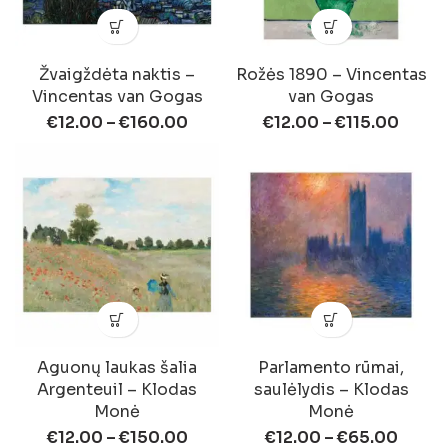
Žvaigždėta naktis –
Rožės 1890 – Vincentas
Vincentas van Gogas
van Gogas
€
12.00
–
€
160.00
€
12.00
–
€
115.00
Aguonų laukas šalia
Parlamento rūmai,
Argenteuil – Klodas
saulėlydis – Klodas
Monė
Monė
€
12.00
–
€
150.00
€
12.00
–
€
65.00