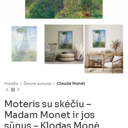
Pradžia
Žinomi autoriai
Claude Monet
Moteris su skėčiu –
Madam Monet ir jos
sūnus – Klodas Monė