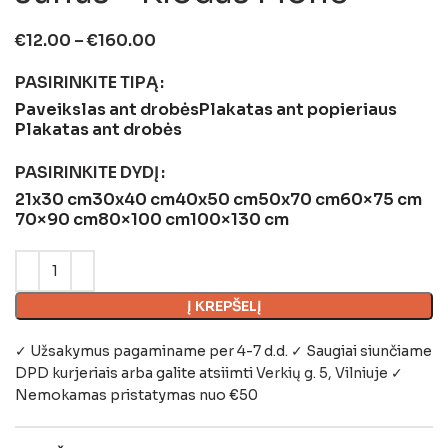
€
12.00
–
€
160.00
PASIRINKITE TIPĄ
Paveikslas ant drobės
Plakatas ant popieriaus
Plakatas ant drobės
PASIRINKITE DYDĮ
21x30 cm
30x40 cm
40x50 cm
50x70 cm
60×75 cm
70×90 cm
80×100 cm
100×130 cm
Į KREPŠELĮ
✓ Užsakymus pagaminame per 4-7 d.d. ✓ Saugiai siunčiame
DPD kurjeriais arba galite atsiimti
Verkių g. 5, Vilniuje
✓
Nemokamas pristatymas nuo €50