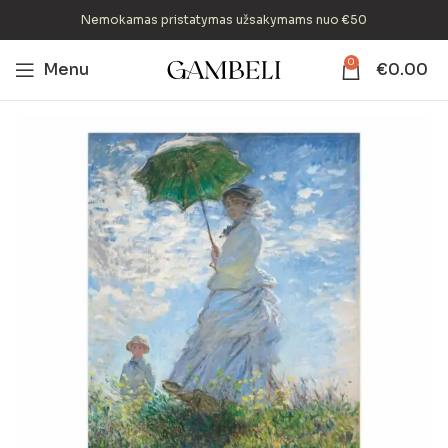
Nemokamas pristatymas užsakymams nuo €50
0
Menu
€
0.00