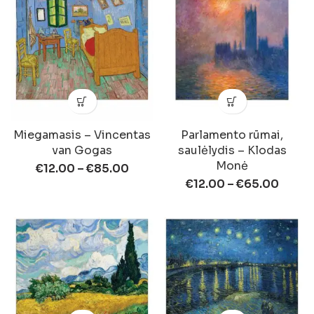
Miegamasis – Vincentas
Parlamento rūmai,
van Gogas
saulėlydis – Klodas
Monė
€
12.00
–
€
85.00
€
12.00
–
€
65.00