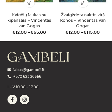
Kviečių laukas su
Žvaigždėta naktis virš
kiparisais – Vincentas
Ronos – Vincentas van
van Gogas
Gogas
€
12.00
–
€
65.00
€
12.00
–
€
115.00
labas@gambeli.lt
+370 623 26666
I – V 10:00 – 17:00