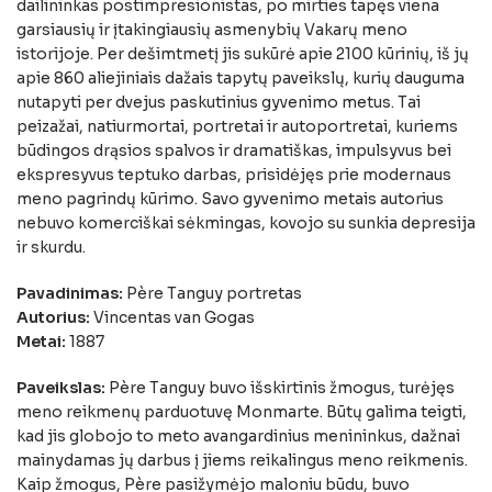
dailininkas postimpresionistas, po mirties tapęs viena
garsiausių ir įtakingiausių asmenybių Vakarų meno
istorijoje. Per dešimtmetį jis sukūrė apie 2100 kūrinių, iš jų
apie 860 aliejiniais dažais tapytų paveikslų, kurių dauguma
nutapyti per dvejus paskutinius gyvenimo metus. Tai
peizažai, natiurmortai, portretai ir autoportretai, kuriems
būdingos drąsios spalvos ir dramatiškas, impulsyvus bei
ekspresyvus teptuko darbas, prisidėjęs prie modernaus
meno pagrindų kūrimo. Savo gyvenimo metais autorius
nebuvo komerciškai sėkmingas, kovojo su sunkia depresija
ir skurdu.
Pavadinimas:
Père Tanguy portretas
Autorius:
Vincentas van Gogas
Metai:
1887
Paveikslas:
Père Tanguy buvo išskirtinis žmogus, turėjęs
meno reikmenų parduotuvę Monmarte. Būtų galima teigti,
kad jis globojo to meto avangardinius menininkus, dažnai
mainydamas jų darbus į jiems reikalingus meno reikmenis.
Kaip žmogus, Père pasižymėjo maloniu būdu, buvo