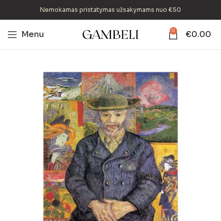
Nemokamas pristatymas užsakymams nuo €50
0
Menu
€
0.00