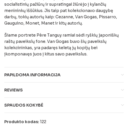
socialistinių pažiūrų ir supratingai žiūrėjo į kylančių
menininkų iššūkius. Jis taip pat kolekcionavo daugybę
darbų, tokių autorių kaip: Cezanne, Van Gogas, Pissarro,
Gauguino, Monet, Manet ir kitų autorių.
Šiame portrete Père Tanguy ramiai sėdi ryškių japoniškų
raštų paveikslų fone. Van Gogas buvo šių paveikslų
kolekcininkas, yra padaręs keletą jų kopijų bei
įkomponavęs juos į kitus savo paveikslus.
PAPILDOMA INFORMACIJA
REVIEWS
SPAUDOS KOKYBĖ
Produkto kodas:
122