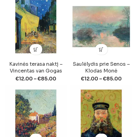
Kavinės terasa naktį –
Saulėlydis prie Senos –
Vincentas van Gogas
Klodas Monė
€
12.00
–
€
85.00
€
12.00
–
€
85.00