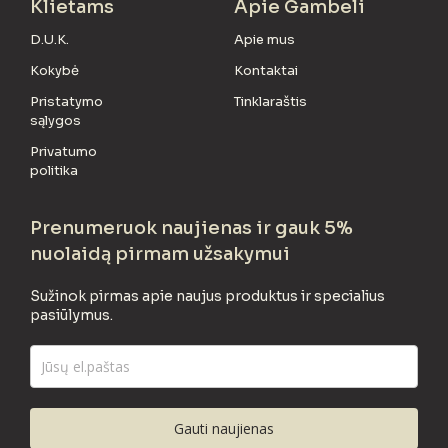
Klietams
Apie Gambeli
D.U.K.
Apie mus
Kokybė
Kontaktai
Pristatymo
Tinklaraštis
sąlygos
Privatumo
politika
Prenumeruok naujienas ir gauk 5%
nuolaidą pirmam užsakymui
Sužinok pirmas apie naujus produktus ir specialius
pasiūlymus.
Gauti naujienas