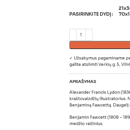
21x3
PASIRINKITE DYDĮ
70x
✓ Užsakymus pagaminame per 4
galite atsiimti
Verkių g. 5, Viln
APRAŠYMAS
Alexander Francis Lydon (1836
kraštovaizdžių iliustratorius
Benjaminą Fawcettą. Daugelį 
Benjamin Fawcett (1808 – 189
medžio raižinius.