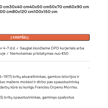
0 cm
30x40 cm
40x50 cm
50x70 cm
60x90 cm
100 cm
80x120 cm
100x150 cm
Į KREPŠELĮ
-7 d.d. ✓ Saugiai siunčiame DPD kurjeriais arba
iuje
✓ Nemokamas pristatymas nuo €50
–1917) britų akvarelininkas, gamtos istorijos ir
. Nuo mažens mokėsi ir dirbo pas spaustuvininką
darbų kūrė su kunigu Francisu Orpenu Morrisu.
3) britų spaustuvininkas, gaminęs spalvotus