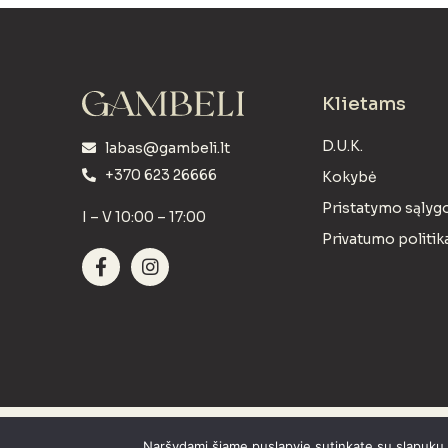
Klietams
D.U.K.
labas@gambeli.lt
+370 623 26666
Kokybė
Pristatymo sąlyg
I – V 10:00 – 17:00
Privatumo politik
GAMBELI © 2023 Visos teisės saugomos.
Naršydami šiame puslapyje sutinkate su slapukų po