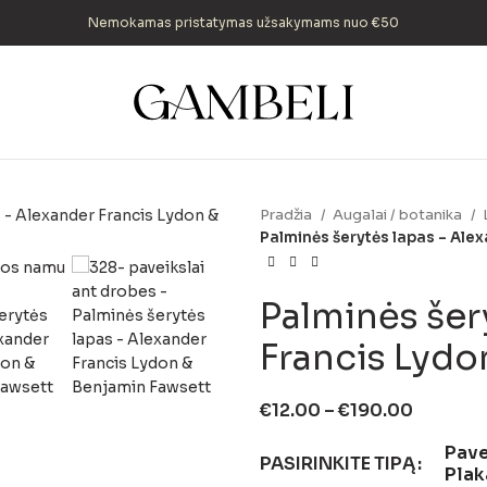
Nemokamas pristatymas užsakymams nuo €50
Pradžia
Augalai / botanika
Palminės šerytės lapas – Ale
Palminės šer
Francis Lydo
€
12.00
–
€
190.00
Pave
PASIRINKITE TIPĄ
Plak