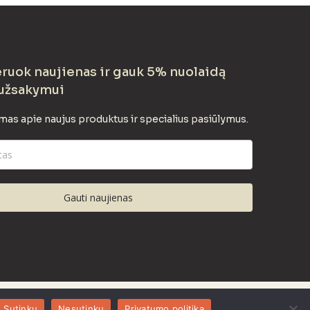
uok naujienas ir gauk 5% nuolaidą
užsakymui
mas apie naujus produktus ir specialius pasiūlymus.
Gauti naujienas
Sutinku
Nesutinku
Privatumo politika