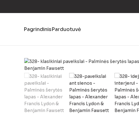
Pagrindinis
Parduotuvė