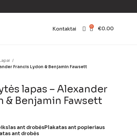
0
€
0.00
Kontaktai
Lapai
xander Francis Lydon & Benjamin Fawsett
ytės lapas – Alexander
n & Benjamin Fawsett
ikslas ant drobės
Plakatas ant popieriaus
atas ant drobės