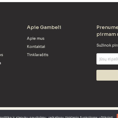
Apie Gambeli
Prenumer
pirmam 
Apie mus
Sužinok pir
Kontaktai
os
Tinklaraštis
a
litika ir slapukų naudojimu, reikalingų tinklapio funkcijoms užtikrinti.