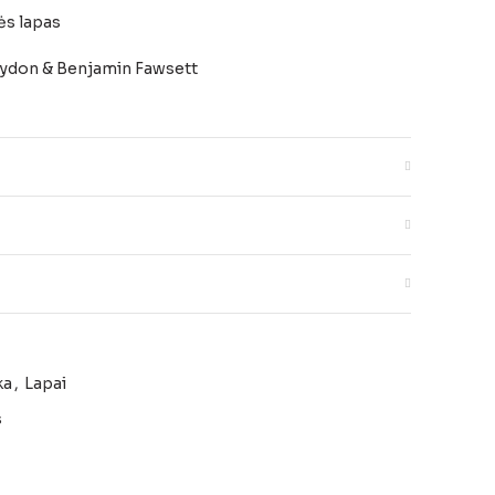
ės lapas
Lydon & Benjamin Fawsett
lapas, švelniai kreminiame fone.
ka
,
Lapai
s