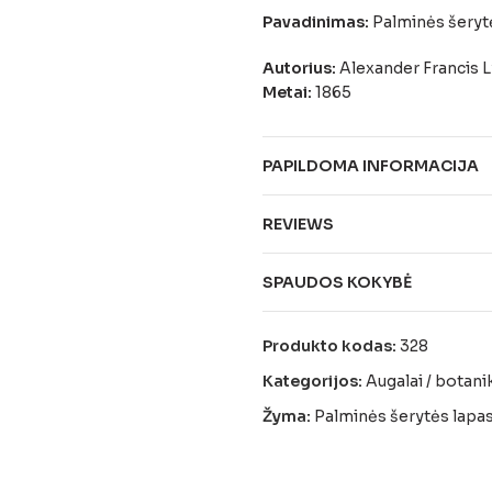
Pavadinimas:
Palminės šeryt
Autorius:
Alexander Francis 
Metai:
1865
Paveikslas:
Palminės šerytės 
PAPILDOMA INFORMACIJA
REVIEWS
SPAUDOS KOKYBĖ
Produkto kodas:
328
Kategorijos:
Augalai / botani
Žyma:
Palminės šerytės lapa