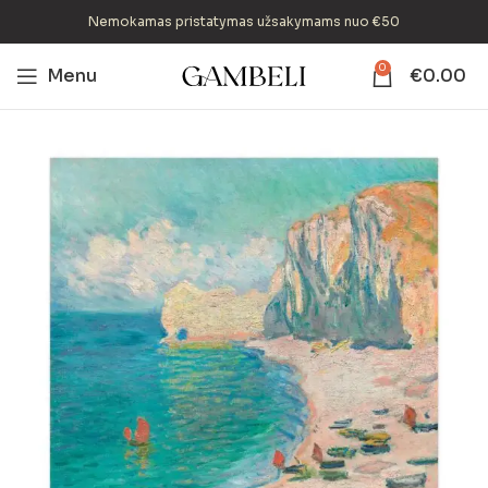
Nemokamas pristatymas užsakymams nuo €50
0
Menu
€
0.00