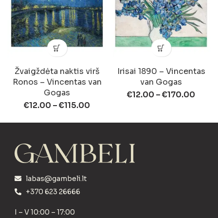
Žvaigždėta naktis virš
Irisai 1890 – Vincentas
Ronos – Vincentas van
van Gogas
Gogas
€
12.00
–
€
170.00
€
12.00
–
€
115.00
labas@gambeli.lt
+370 623 26666
I – V 10:00 – 17:00