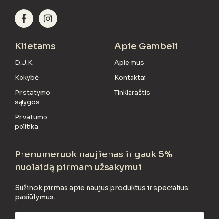
Klietams
Apie Gambeli
D.U.K.
Apie mus
Kokybė
Kontaktai
Pristatymo
Tinklaraštis
sąlygos
Privatumo
politika
Prenumeruok naujienas ir gauk 5%
nuolaidą pirmam užsakymui
Sužinok pirmas apie naujus produktus ir specialius
pasiūlymus.