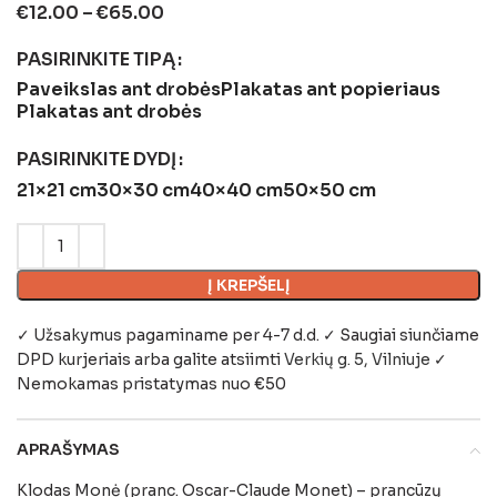
€
12.00
–
€
65.00
PASIRINKITE TIPĄ
Paveikslas ant drobės
Plakatas ant popieriaus
Plakatas ant drobės
PASIRINKITE DYDĮ
21×21 cm
30×30 cm
40×40 cm
50×50 cm
Į KREPŠELĮ
✓ Užsakymus pagaminame per 4-7 d.d. ✓ Saugiai siunčiame
DPD kurjeriais arba galite atsiimti
Verkių g. 5, Vilniuje
✓
Nemokamas pristatymas nuo €50
APRAŠYMAS
Klodas Monė (pranc. Oscar-Claude Monet) – prancūzų