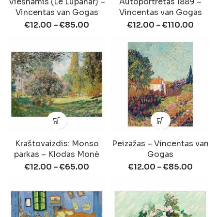
Viešnamis (Le Lupanar) –
Autoportretas 1889 –
Vincentas van Gogas
Vincentas van Gogas
€
12.00
–
€
85.00
€
12.00
–
€
110.00
Kraštovaizdis: Monso
Peizažas – Vincentas van
parkas – Klodas Monė
Gogas
€
12.00
–
€
65.00
€
12.00
–
€
85.00