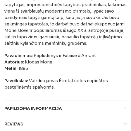
tapytojas, impresionistinės tapybos pradininkas, laikomas
vienu iš svarbiausių modernizmo pirmtakų, ypač savo
bandymais tapyti gamtą taip, kaip jis ją suvokė. Jis buvo
sėkmingas tapytojas, jo darbai buvo dažnai eksponuojami.
Monė šlovė ir populiarumas išaugo XX a. antrojoje pusėje,
kai jis tapo vienu garsiausių pasaulio tapytojų ir įkvėpimo
šaltiniu kylančioms menininkų grupėms.
Pavadinimas:
Paplūdimys ir Falaise d’Amont
Autorius:
Klodas Monė
Metai:
1885
Paveikslas:
Vaizduojamas Étretat uolos nupieštos
pastelinėmis spalvomis.
PAPILDOMA INFORMACIJA
REVIEWS