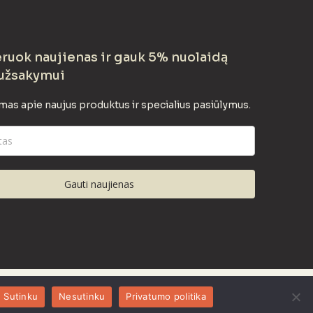
uok naujienas ir gauk 5% nuolaidą
užsakymui
mas apie naujus produktus ir specialius pasiūlymus.
Gauti naujienas
Sutinku
Nesutinku
Privatumo politika