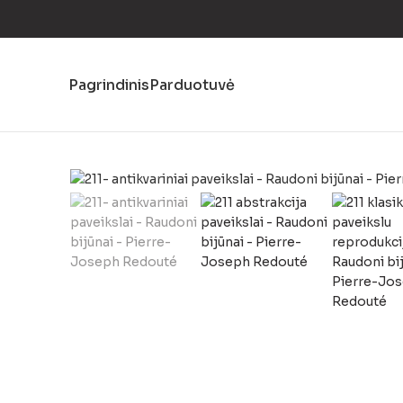
Pagrindinis
Parduotuvė