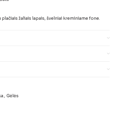
 plačiais žaliais lapais, švelniai kreminiame fone.
ka
,
Gėlės