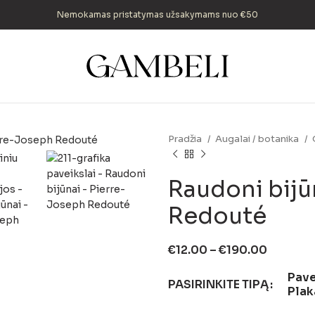
Nemokamas pristatymas užsakymams nuo €50
Pradžia
Augalai / botanika
Raudoni bijū
Redouté
€
12.00
–
€
190.00
Pave
PASIRINKITE TIPĄ
Plak