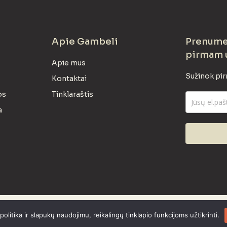
Apie Gambeli
Prenumer
pirmam 
Apie mus
Sužinok pir
Kontaktai
os
Tinklaraštis
a
litika ir slapukų naudojimu, reikalingų tinklapio funkcijoms užtikrinti.