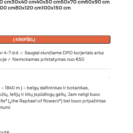
0 cm
30x40 cm
40x50 cm
50x70 cm
60x90 cm
100 cm
80x120 cm
100x150 cm
Į KREPŠELĮ
-7 d.d. ✓ Saugiai siunčiame DPD kurjeriais arba
iuje
✓ Nemokamas pristatymas nuo €50
 1840 m.) – belgų dailininkas ir botanikas,
ių, lelijų ir kitų įspūdingų gėlių. Jam netgi buvo
lis” („the Raphael of flowers”) bei buvo pripažintas
riumi.
outé