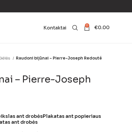
0
€
0.00
Kontaktai
Gėlės
Raudoni bijūnai – Pierre-Joseph Redouté
nai – Pierre-Joseph
ikslas ant drobės
Plakatas ant popieriaus
atas ant drobės