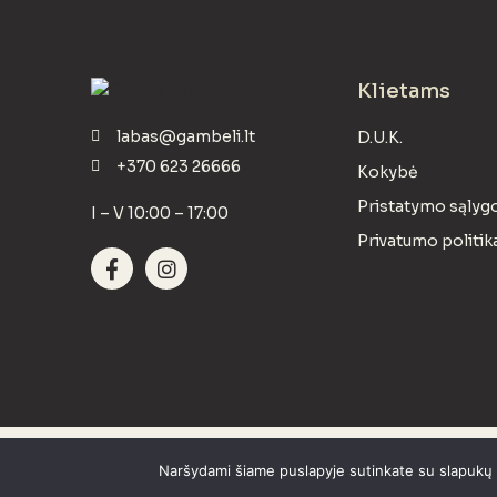
Klietams
labas@gambeli.lt
D.U.K.
+370 623 26666
Kokybė
Pristatymo sąlyg
I – V 10:00 – 17:00
Privatumo politik
GAMBELI © 2023 Visos teisės saugomos.
Naršydami šiame puslapyje sutinkate su slapukų po