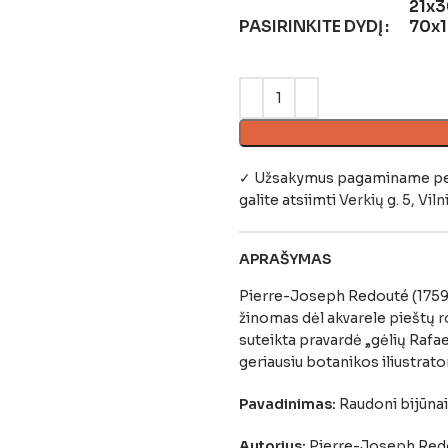
21x3
PASIRINKITE DYDĮ
70x
✓ Užsakymus pagaminame per 4
galite atsiimti
Verkių g. 5, Viln
APRAŠYMAS
Pierre-Joseph Redouté (1759 –
žinomas dėl akvarele pieštų rož
suteikta pravardė „gėlių Rafae
geriausiu botanikos iliustrato
Pavadinimas:
Raudoni bijūnai
Autorius:
Pierre-Joseph Red