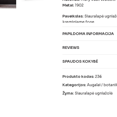
Metai:
1902
Paveikslas:
Siauralapė ugniažo
kreminiame fone.
PAPILDOMA INFORMACIJA
REVIEWS
SPAUDOS KOKYBĖ
Produkto kodas:
236
Kategorijos:
Augalai / botani
Žyma:
Siauralapė ugniažolė