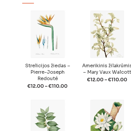
Strelicijos žiedas –
Amerikinis žilakrūmi
Pierre-Joseph
– Mary Vaux Walcot
Redouté
€
12.00
–
€
110.00
€
12.00
–
€
110.00