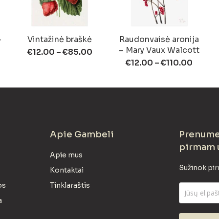
–
Vintažinė braškė
Raudonvaisė aronija
– Mary Vaux Walcott
€
12.00
–
€
85.00
€
12.00
–
€
110.00
Apie Gambeli
Prenumer
pirmam 
Apie mus
Sužinok pir
Kontaktai
os
Tinklaraštis
a