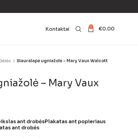
0
€
0.00
Kontaktai
Gėlės
Siauralapė ugniažolė – Mary Vaux Walcott
gniažolė – Mary Vaux
ikslas ant drobės
Plakatas ant popieriaus
atas ant drobės