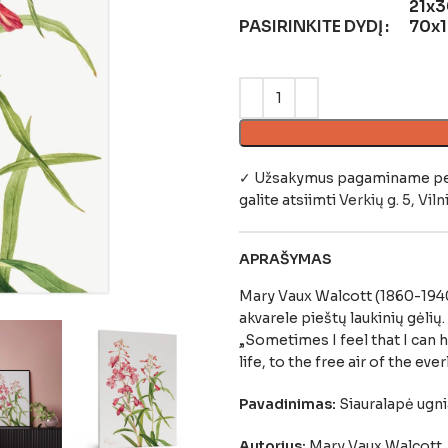
21x3
PASIRINKITE DYDĮ
70x
✓ Užsakymus pagaminame per 4
galite atsiimti
Verkių g. 5, Viln
APRAŠYMAS
Mary Vaux Walcott (1860-1940
akvarele pieštų laukinių gėlių
„Sometimes I feel that I can h
life, to the free air of the ever
Pavadinimas:
Siauralapė ugni
Autorius:
Mary Vaux Walcott