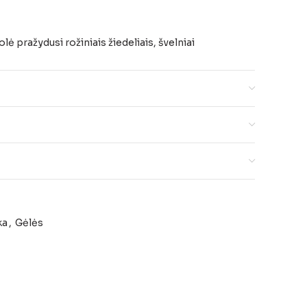
lė pražydusi rožiniais žiedeliais, švelniai
ka
,
Gėlės