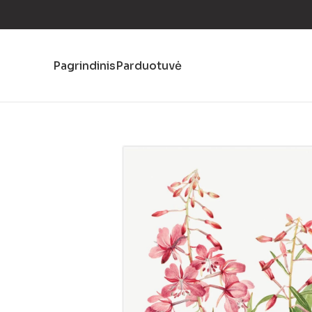
Pagrindinis
Parduotuvė