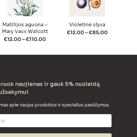
Matilijos aguona –
Violetinė slyva
Mary Vaux Walcott
€
12.00
–
€
85.00
€
12.00
–
€
110.00
uok naujienas ir gauk 5% nuolaidą
užsakymui
mas apie naujus produktus ir specialius pasiūlymus.