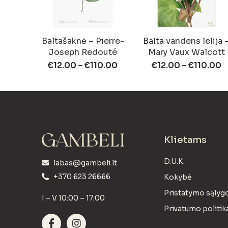
Baltašaknė – Pierre-
Balta vandens lelija 
Joseph Redouté
Mary Vaux Walcott
€
12.00
–
€
110.00
€
12.00
–
€
110.00
Klietams
D.U.K.
labas@gambeli.lt
+370 623 26666
Kokybė
Pristatymo sąlyg
I – V 10:00 – 17:00
Privatumo politik