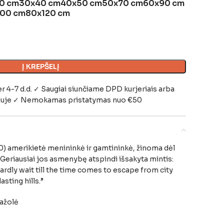
0 cm
30x40 cm
40x50 cm
50x70 cm
60x90 cm
100 cm
80x120 cm
Į KREPŠELĮ
-7 d.d. ✓ Saugiai siunčiame DPD kurjeriais arba
iuje
✓ Nemokamas pristatymas nuo €50
) amerikietė menininkė ir gamtininkė, žinoma dėl
. Geriausiai jos asmenybę atspindi išsakyta mintis:
ardly wait till the time comes to escape from city
lasting hills.”
ažolė