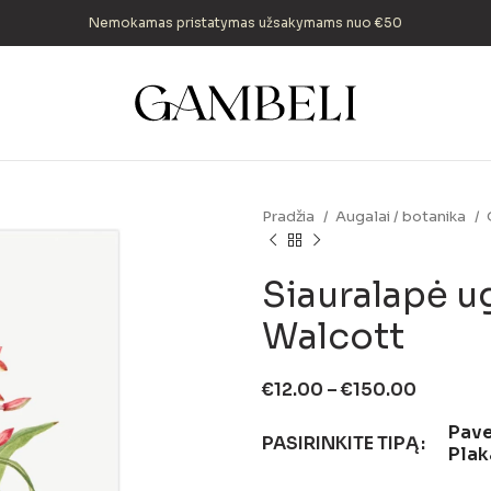
Nemokamas pristatymas užsakymams nuo €50
Pradžia
Augalai / botanika
Siauralapė u
Walcott
€
12.00
–
€
150.00
Pave
PASIRINKITE TIPĄ
Plak