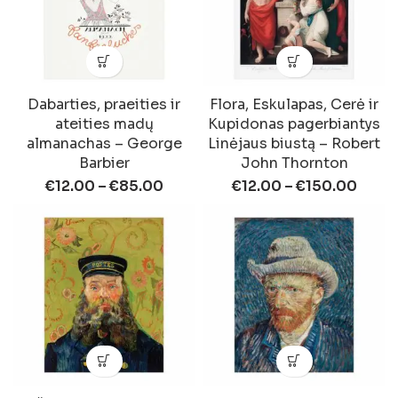
Dabarties, praeities ir
Flora, Eskulapas, Cerė ir
ateities madų
Kupidonas pagerbiantys
almanachas – George
Linėjaus biustą – Robert
Barbier
John Thornton
€
12.00
–
€
85.00
€
12.00
–
€
150.00