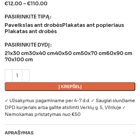
€
12.00
–
€
110.00
PASIRINKITE TIPĄ
Paveikslas ant drobės
Plakatas ant popieriaus
Plakatas ant drobės
PASIRINKITE DYDĮ
21x30 cm
30x40 cm
40x50 cm
50x70 cm
60x90 cm
70x100 cm
Į KREPŠELĮ
✓ Užsakymus pagaminame per 4-7 d.d. ✓ Saugiai siunčiame
DPD kurjeriais arba galite atsiimti
Verkių g. 5, Vilniuje
✓
Nemokamas pristatymas nuo €50
APRAŠYMAS