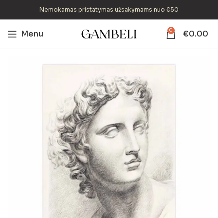
Nemokamas pristatymas užsakymams nuo €50
0
Menu
€
0.00