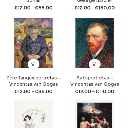
Jonas
George Barbier
€
12.00
–
€
65.00
€
12.00
–
€
150.00
Père Tanguy portretas –
Autoportretas –
Vincentas van Gogas
Vincentas van Gogas
€
12.00
–
€
85.00
€
12.00
–
€
110.00