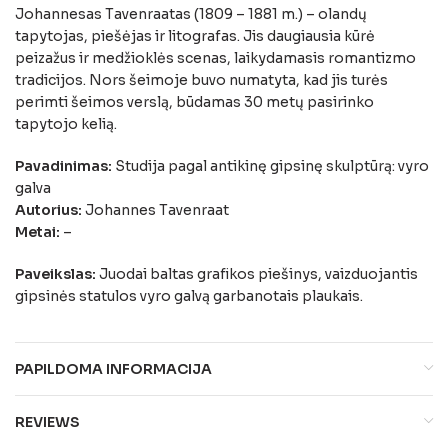
Johannesas Tavenraatas (1809 – 1881 m.) – olandų
tapytojas, piešėjas ir litografas. Jis daugiausia kūrė
peizažus ir medžioklės scenas, laikydamasis romantizmo
tradicijos. Nors šeimoje buvo numatyta, kad jis turės
perimti šeimos verslą, būdamas 30 metų pasirinko
tapytojo kelią.
Pavadinimas:
Studija pagal antikinę gipsinę skulptūrą: vyro
galva
Autorius:
Johannes Tavenraat
Metai:
–
Paveikslas:
Juodai baltas grafikos piešinys, vaizduojantis
gipsinės statulos vyro galvą garbanotais plaukais.
PAPILDOMA INFORMACIJA
REVIEWS