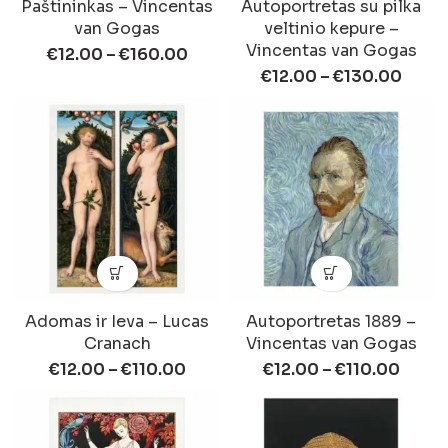
Paštininkas – Vincentas
Autoportretas su pilka
van Gogas
veltinio kepure –
Vincentas van Gogas
€
12.00
–
€
160.00
€
12.00
–
€
130.00
Adomas ir Ieva – Lucas
Autoportretas 1889 –
Cranach
Vincentas van Gogas
€
12.00
–
€
110.00
€
12.00
–
€
110.00