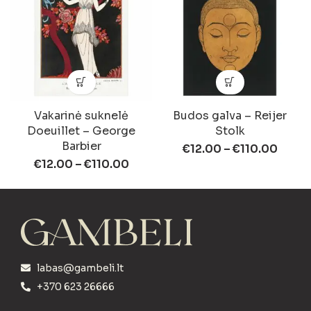
Vakarinė suknelė
Budos galva – Reijer
Doeuillet – George
Stolk
Barbier
€
12.00
–
€
110.00
€
12.00
–
€
110.00
labas@gambeli.lt
+370 623 26666