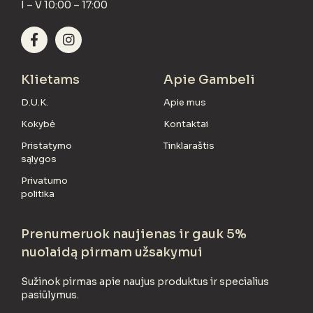
I – V 10:00 – 17:00
Klietams
Apie Gambeli
D.U.K.
Apie mus
Kokybė
Kontaktai
Pristatymo
Tinklaraštis
sąlygos
Privatumo
politika
Prenumeruok naujienas ir gauk 5%
nuolaidą pirmam užsakymui
Sužinok pirmas apie naujus produktus ir specialius
pasiūlymus.