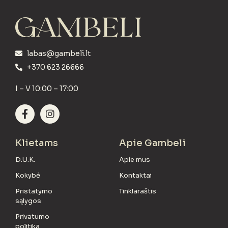
labas@gambeli.lt
+370 623 26666
I – V 10:00 – 17:00
Klietams
Apie Gambeli
D.U.K.
Apie mus
Kokybė
Kontaktai
Pristatymo
Tinklaraštis
sąlygos
Privatumo
politika