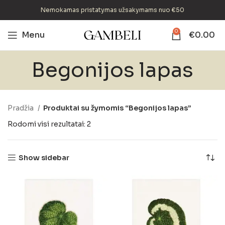
Nemokamas pristatymas užsakymams nuo €50
0
Menu
€
0.00
Begonijos lapas
Pradžia
Produktai su žymomis “Begonijos lapas”
Rodomi visi rezultatai: 2
Show sidebar