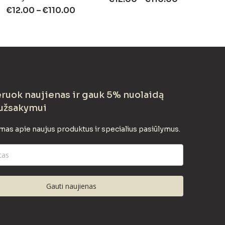
€
12.00
–
€
110.00
uok naujienas ir gauk 5% nuolaidą
užsakymui
mas apie naujus produktus ir specialius pasiūlymus.
Gauti naujienas