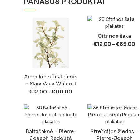
PANAŠŪS PRODUKTAI
Citrinos šaka
€
12.00
–
€
85.00
Amerikinis žilakrūmis
– Mary Vaux Walcott
€
12.00
–
€
110.00
Baltašaknė – Pierre-
Strelicijos žiedas –
Joseph Redouté
Pierre-Joseph