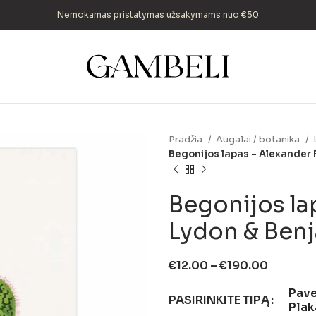
Nemokamas pristatymas užsakymams nuo €50
Pradžia
Augalai / botanika
Begonijos lapas – Alexander
Begonijos la
Lydon & Ben
€
12.00
–
€
190.00
Pave
PASIRINKITE TIPĄ
Plak