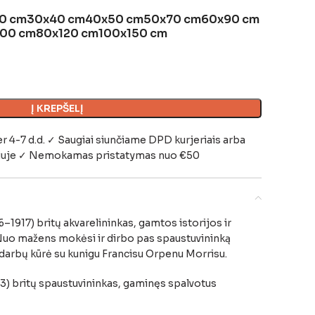
0 cm
30x40 cm
40x50 cm
50x70 cm
60x90 cm
100 cm
80x120 cm
100x150 cm
Į KREPŠELĮ
-7 d.d. ✓ Saugiai siunčiame DPD kurjeriais arba
iuje
✓ Nemokamas pristatymas nuo €50
–1917) britų akvarelininkas, gamtos istorijos ir
. Nuo mažens mokėsi ir dirbo pas spaustuvininką
darbų kūrė su kunigu Francisu Orpenu Morrisu.
3) britų spaustuvininkas, gaminęs spalvotus