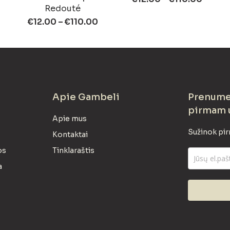
Redouté
€
12.00
–
€
110.00
Apie Gambeli
Prenumer
pirmam 
Apie mus
Sužinok pir
Kontaktai
os
Tinklaraštis
a