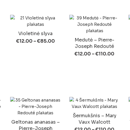
Violetinė slyva
Medutė – Pierre-
€
12.00
–
€
85.00
Joseph Redouté
€
12.00
–
€
110.00
Šermukšnis – Mary
Geltonas ananasas –
Vaux Walcott
Pierre-Joseph
€
12.00
–
€
110.00