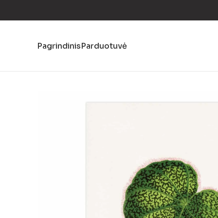
Pagrindinis
Parduotuvė