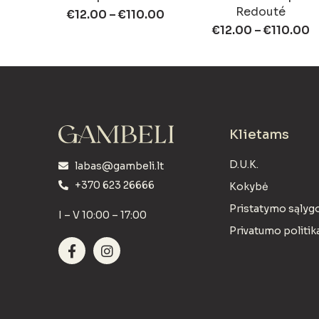
Redouté
€
12.00
–
€
110.00
€
12.00
–
€
110.00
Klietams
D.U.K.
labas@gambeli.lt
+370 623 26666
Kokybė
Pristatymo sąlyg
I – V 10:00 – 17:00
Privatumo politik