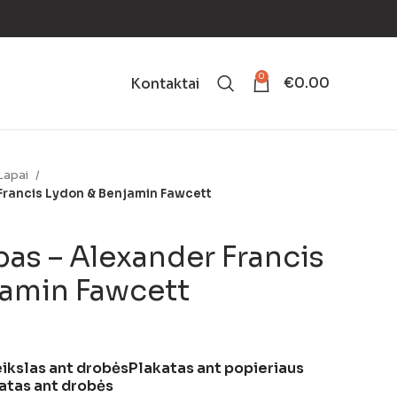
0
€
0.00
Kontaktai
Lapai
 Francis Lydon & Benjamin Fawcett
pas – Alexander Francis
jamin Fawcett
ikslas ant drobės
Plakatas ant popieriaus
atas ant drobės