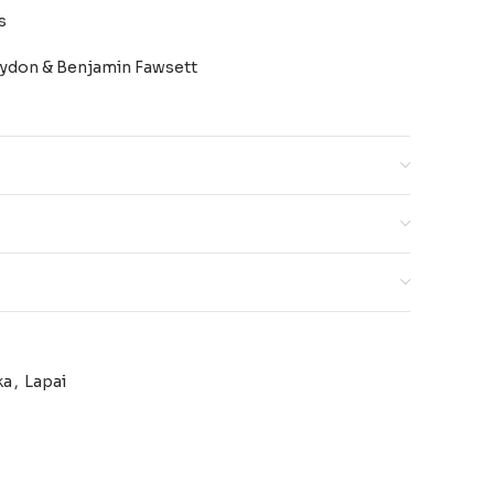
s
Lydon & Benjamin Fawsett
švelniai kreminiame fone.
ka
,
Lapai