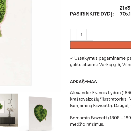
21x3
PASIRINKITE DYDĮ
70x
✓ Užsakymus pagaminame per 4
galite atsiimti
Verkių g. 5, Viln
APRAŠYMAS
Alexander Francis Lydon (1836
kraštovaizdžių iliustratorius
Benjaminą Fawcettą. Daugelį 
Benjamin Fawcett (1808 – 189
medžio raižinius.