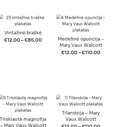
Vintažinė braškė
Medelinė opuncija –
€
12.00
–
€
85.00
Mary Vaux Walcott
€
12.00
–
€
110.00
Tilandsija – Mary
Triskiautė magnolija
Vaux Walcott
– Mary Vaux Walcott
€
12.00
–
€
110.00