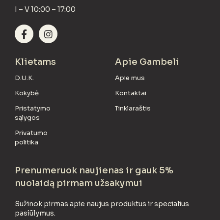
I – V 10:00 – 17:00
Klietams
Apie Gambeli
D.U.K.
Apie mus
Kokybė
Kontaktai
Pristatymo
Tinklaraštis
sąlygos
Privatumo
politika
Prenumeruok naujienas ir gauk 5%
nuolaidą pirmam užsakymui
Sužinok pirmas apie naujus produktus ir specialius
pasiūlymus.