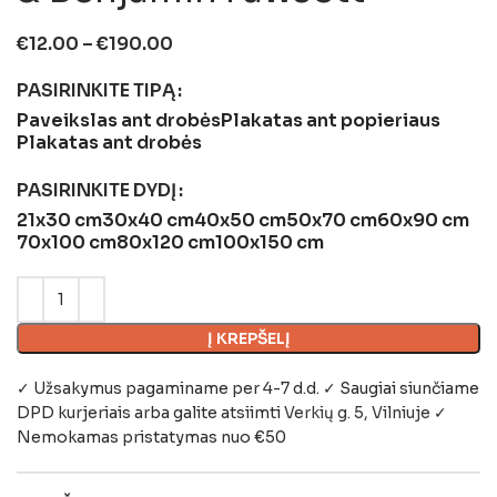
€
12.00
–
€
190.00
PASIRINKITE TIPĄ
Paveikslas ant drobės
Plakatas ant popieriaus
Plakatas ant drobės
PASIRINKITE DYDĮ
21x30 cm
30x40 cm
40x50 cm
50x70 cm
60x90 cm
70x100 cm
80x120 cm
100x150 cm
Į KREPŠELĮ
✓ Užsakymus pagaminame per 4-7 d.d. ✓ Saugiai siunčiame
DPD kurjeriais arba galite atsiimti
Verkių g. 5, Vilniuje
✓
Nemokamas pristatymas nuo €50