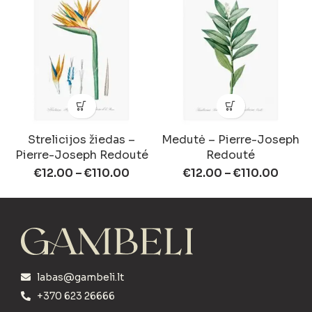
Strelicijos žiedas –
Medutė – Pierre-Joseph
Pierre-Joseph Redouté
Redouté
€
12.00
–
€
110.00
€
12.00
–
€
110.00
labas@gambeli.lt
+370 623 26666