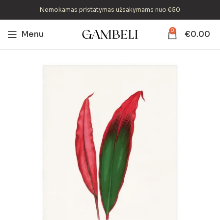
Nemokamas pristatymas užsakymams nuo €50
0
Menu
€
0.00