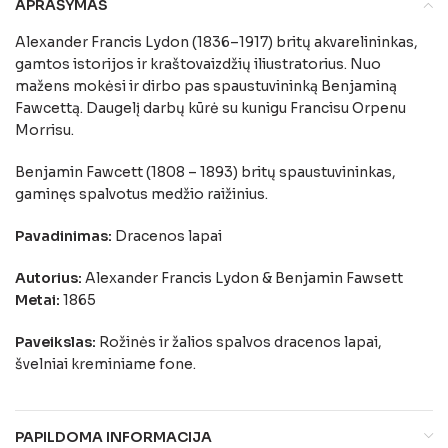
APRAŠYMAS
Alexander Francis Lydon (1836–1917) britų akvarelininkas,
gamtos istorijos ir kraštovaizdžių iliustratorius. Nuo
mažens mokėsi ir dirbo pas spaustuvininką Benjaminą
Fawcettą. Daugelį darbų kūrė su kunigu Francisu Orpenu
Morrisu.
Benjamin Fawcett (1808 – 1893) britų spaustuvininkas,
gaminęs spalvotus medžio raižinius.
Pavadinimas:
Dracenos lapai
Autorius:
Alexander Francis Lydon & Benjamin Fawsett
Metai:
1865
Paveikslas:
Rožinės ir žalios spalvos dracenos lapai,
švelniai kreminiame fone.
PAPILDOMA INFORMACIJA