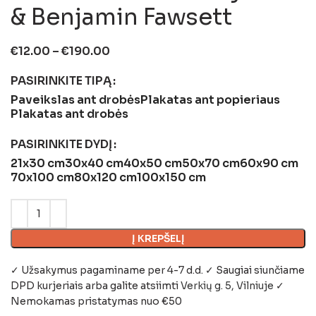
& Benjamin Fawsett
€
12.00
–
€
190.00
PASIRINKITE TIPĄ
Paveikslas ant drobės
Plakatas ant popieriaus
Plakatas ant drobės
PASIRINKITE DYDĮ
21x30 cm
30x40 cm
40x50 cm
50x70 cm
60x90 cm
70x100 cm
80x120 cm
100x150 cm
Į KREPŠELĮ
✓ Užsakymus pagaminame per 4-7 d.d. ✓ Saugiai siunčiame
DPD kurjeriais arba galite atsiimti
Verkių g. 5, Vilniuje
✓
Nemokamas pristatymas nuo €50