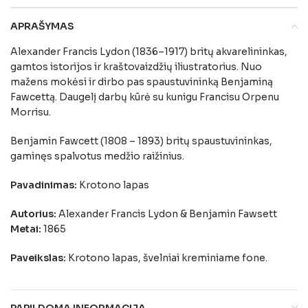
APRAŠYMAS
Alexander Francis Lydon (1836–1917) britų akvarelininkas,
gamtos istorijos ir kraštovaizdžių iliustratorius. Nuo
mažens mokėsi ir dirbo pas spaustuvininką Benjaminą
Fawcettą. Daugelį darbų kūrė su kunigu Francisu Orpenu
Morrisu.
Benjamin Fawcett (1808 – 1893) britų spaustuvininkas,
gaminęs spalvotus medžio raižinius.
Pavadinimas:
Krotono lapas
Autorius:
Alexander Francis Lydon & Benjamin Fawsett
Metai:
1865
Paveikslas:
Krotono lapas, švelniai kreminiame fone.
PAPILDOMA INFORMACIJA