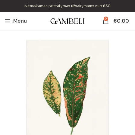
Nemokamas pristatymas užsakymams nuo €50
0
Menu
€
0.00