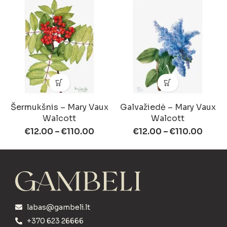
Šermukšnis – Mary Vaux
Galvažiedė – Mary Vaux
Walcott
Walcott
€
12.00
–
€
110.00
€
12.00
–
€
110.00
labas@gambeli.lt
+370 623 26666