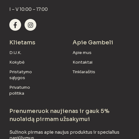
I – V 10:00 – 17:00
Klietams
Apie Gambeli
D.U.K.
Apie mus
Kokybė
Kontaktai
Pristatymo
Tinklaraštis
sąlygos
Privatumo
politika
Prenumeruok naujienas ir gauk 5%
nuolaidą pirmam užsakymui
Sužinok pirmas apie naujus produktus ir specialius
pasiūlymus.