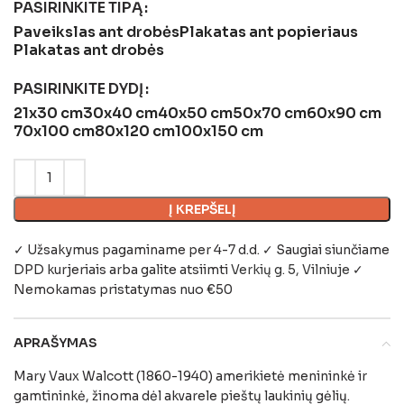
PASIRINKITE TIPĄ
Paveikslas ant drobės
Plakatas ant popieriaus
Plakatas ant drobės
PASIRINKITE DYDĮ
21x30 cm
30x40 cm
40x50 cm
50x70 cm
60x90 cm
70x100 cm
80x120 cm
100x150 cm
Į KREPŠELĮ
✓ Užsakymus pagaminame per 4-7 d.d. ✓ Saugiai siunčiame
DPD kurjeriais arba galite atsiimti
Verkių g. 5, Vilniuje
✓
Nemokamas pristatymas nuo €50
APRAŠYMAS
Mary Vaux Walcott (1860-1940) amerikietė menininkė ir
gamtininkė, žinoma dėl akvarele pieštų laukinių gėlių.