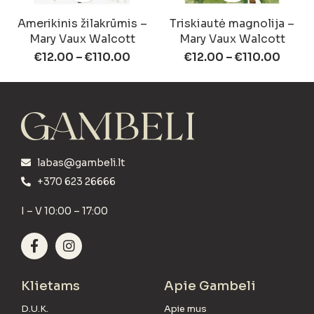
Amerikinis žilakrūmis –
Triskiautė magnolija –
Mary Vaux Walcott
Mary Vaux Walcott
€
12.00
–
€
110.00
€
12.00
–
€
110.00
labas@gambeli.lt
+370 623 26666
I – V 10:00 – 17:00
Klietams
Apie Gambeli
D.U.K.
Apie mus