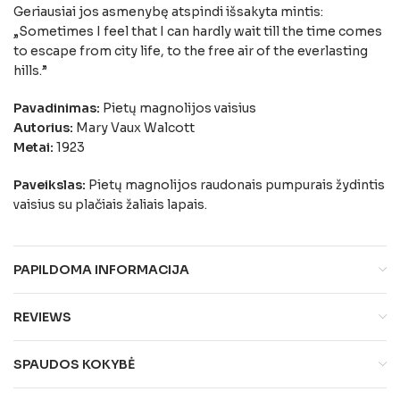
Geriausiai jos asmenybę atspindi išsakyta mintis:
„Sometimes I feel that I can hardly wait till the time comes
to escape from city life, to the free air of the everlasting
hills.”
Pavadinimas:
Pietų magnolijos vaisius
Autorius:
Mary Vaux Walcott
Metai:
1923
Paveikslas:
Pietų magnolijos raudonais pumpurais žydintis
vaisius su plačiais žaliais lapais.
PAPILDOMA INFORMACIJA
REVIEWS
SPAUDOS KOKYBĖ