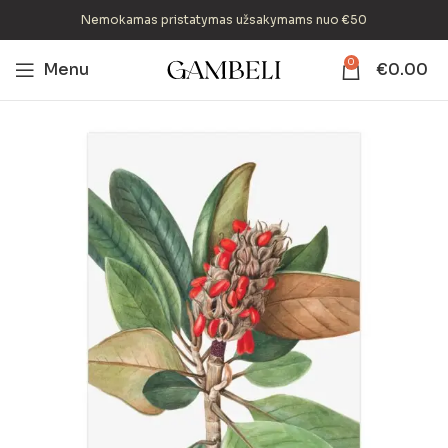
Nemokamas pristatymas užsakymams nuo €50
0
Menu
€
0.00