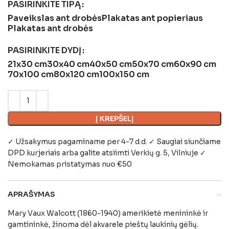
PASIRINKITE TIPĄ
Paveikslas ant drobės
Plakatas ant popieriaus
Plakatas ant drobės
PASIRINKITE DYDĮ
21x30 cm
30x40 cm
40x50 cm
50x70 cm
60x90 cm
70x100 cm
80x120 cm
100x150 cm
Į KREPŠELĮ
✓ Užsakymus pagaminame per 4-7 d.d. ✓ Saugiai siunčiame
DPD kurjeriais arba galite atsiimti
Verkių g. 5, Vilniuje
✓
Nemokamas pristatymas nuo €50
APRAŠYMAS
Mary Vaux Walcott (1860-1940) amerikietė menininkė ir
gamtininkė, žinoma dėl akvarele pieštų laukinių gėlių.