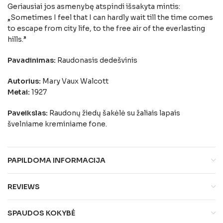
Geriausiai jos asmenybę atspindi išsakyta mintis:
„Sometimes I feel that I can hardly wait till the time comes
to escape from city life, to the free air of the everlasting
hills.”
Pavadinimas:
Raudonasis dedešvinis
Autorius:
Mary Vaux Walcott
Metai:
1927
Paveikslas:
Raudonų žiedų šakėlė su žaliais lapais
švelniame kreminiame fone.
PAPILDOMA INFORMACIJA
REVIEWS
SPAUDOS KOKYBĖ