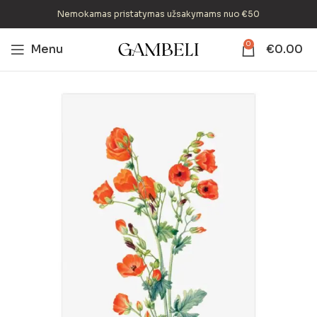
Nemokamas pristatymas užsakymams nuo €50
0
Menu
€
0.00