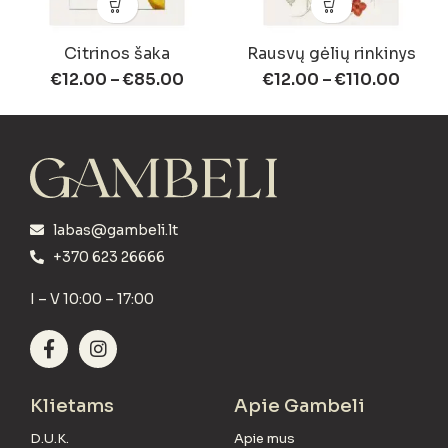
Citrinos šaka
Rausvų gėlių rinkinys
€
12.00
–
€
85.00
€
12.00
–
€
110.00
labas@gambeli.lt
+370 623 26666
I – V 10:00 – 17:00
Klietams
Apie Gambeli
D.U.K.
Apie mus