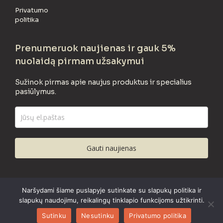
Privatumo
politika
Prenumeruok naujienas ir gauk 5%
nuolaidą pirmam užsakymui
Sužinok pirmas apie naujus produktus ir specialius
pasiūlymus.
Gauti naujienas
Naršydami šiame puslapyje sutinkate su slapukų politika ir
GAMBELI © 2023 Visos teisės saugomos.
slapukų naudojimu, reikalingų tinklapio funkcijoms užtikrinti.
Sutinku
Nesutinku
Privatumo politika