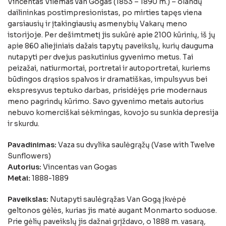
Vincentas Vilemas van Gogas (1853 – 1890 m.) – olandų
dailininkas postimpresionistas, po mirties tapęs viena
garsiausių ir įtakingiausių asmenybių Vakarų meno
istorijoje. Per dešimtmetį jis sukūrė apie 2100 kūrinių, iš jų
apie 860 aliejiniais dažais tapytų paveikslų, kurių dauguma
nutapyti per dvejus paskutinius gyvenimo metus. Tai
peizažai, natiurmortai, portretai ir autoportretai, kuriems
būdingos drąsios spalvos ir dramatiškas, impulsyvus bei
ekspresyvus teptuko darbas, prisidėjęs prie modernaus
meno pagrindų kūrimo. Savo gyvenimo metais autorius
nebuvo komerciškai sėkmingas, kovojo su sunkia depresija
ir skurdu.
Pavadinimas:
Vaza su dvylika saulėgrąžų (Vase with Twelve
Sunflowers)
Autorius:
Vincentas van Gogas
Metai:
1888-1889
Paveikslas:
Nutapyti saulėgrąžas Van Gogą įkvėpė
geltonos gėlės, kurias jis matė augant Monmarto soduose.
Prie gėlių paveikslų jis dažnai grįždavo, o 1888 m. vasarą,