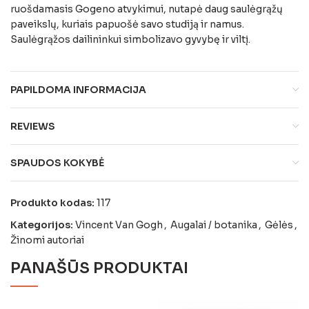
ruošdamasis Gogeno atvykimui, nutapė daug saulėgrąžų
paveikslų, kuriais papuošė savo studiją ir namus.
Saulėgrąžos dailininkui simbolizavo gyvybę ir viltį.
PAPILDOMA INFORMACIJA
REVIEWS
SPAUDOS KOKYBĖ
Produkto kodas:
117
Kategorijos:
Vincent Van Gogh
,
Augalai / botanika
,
Gėlės
,
Žinomi autoriai
PANAŠŪS PRODUKTAI