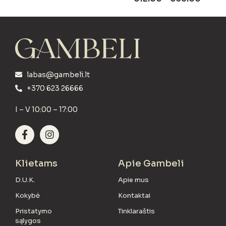
labas@gambeli.lt
+370 623 26666
I – V 10:00 – 17:00
Klietams
Apie Gambeli
D.U.K.
Apie mus
Kokybė
Kontaktai
Pristatymo
Tinklaraštis
sąlygos