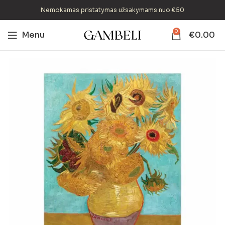
Nemokamas pristatymas užsakymams nuo €50
0
Menu
€
0.00