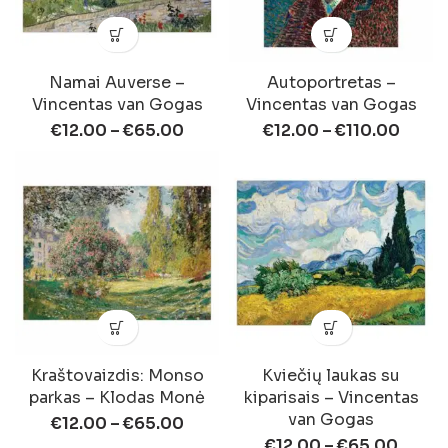
Namai Auverse –
Autoportretas –
Vincentas van Gogas
Vincentas van Gogas
€
12.00
–
€
65.00
€
12.00
–
€
110.00
Kraštovaizdis: Monso
Kviečių laukas su
parkas – Klodas Monė
kiparisais – Vincentas
van Gogas
€
12.00
–
€
65.00
€
12.00
–
€
65.00