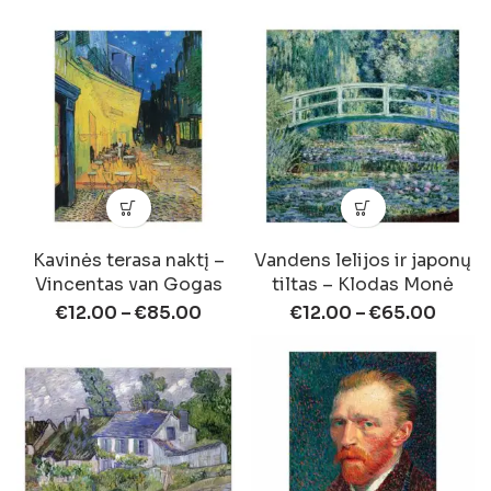
Kavinės terasa naktį –
Vandens lelijos ir japonų
Vincentas van Gogas
tiltas – Klodas Monė
€
12.00
–
€
85.00
€
12.00
–
€
65.00