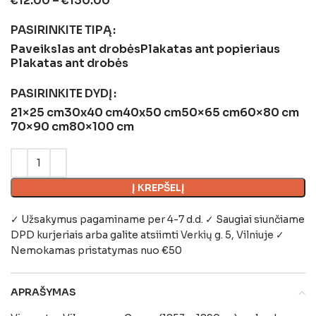
€
12.00
–
€
130.00
PASIRINKITE TIPĄ
Paveikslas ant drobės
Plakatas ant popieriaus
Plakatas ant drobės
PASIRINKITE DYDĮ
21×25 cm
30x40 cm
40x50 cm
50×65 cm
60×80 cm
70×90 cm
80×100 cm
Į KREPŠELĮ
✓ Užsakymus pagaminame per 4-7 d.d. ✓ Saugiai siunčiame
DPD kurjeriais arba galite atsiimti
Verkių g. 5, Vilniuje
✓
Nemokamas pristatymas nuo €50
APRAŠYMAS